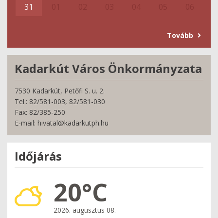
31
01
02
03
04
05
06
Tovább
Kadarkút Város Önkormányzata
7530 Kadarkút, Petőfi S. u. 2.
Tel.: 82/581-003, 82/581-030
Fax: 82/385-250
E-mail: hivatal@kadarkutph.hu
Időjárás
20°C
2026. augusztus 08.