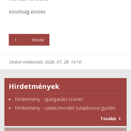
bizottság elnöke
Vissza
Utolsó módosítás: 2026. 07. 28. 14:10
Hirdetmények
Hirdetmény - igazgatási szünet
Hirdetmény - vadászterület tulajdonosi gyűlés
Tovább