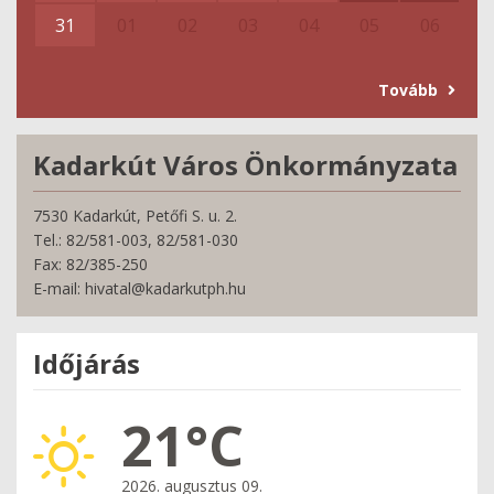
31
01
02
03
04
05
06
Tovább
Kadarkút Város Önkormányzata
7530 Kadarkút, Petőfi S. u. 2.
Tel.: 82/581-003, 82/581-030
Fax: 82/385-250
E-mail: hivatal@kadarkutph.hu
Időjárás
21°C
2026. augusztus 09.