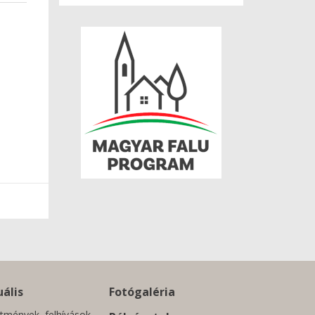
ális
Fotógaléria
tmények, felhívások