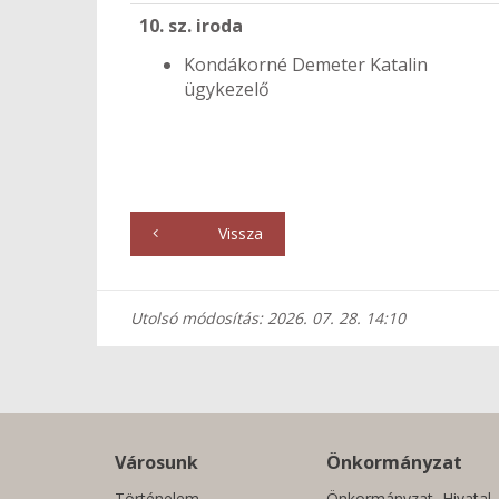
10. sz. iroda
Kondákorné Demeter Katalin
ügykezelő
Vissza
Utolsó módosítás: 2026. 07. 28. 14:10
Városunk
Önkormányzat
Történelem
Önkormányzat, Hivatal