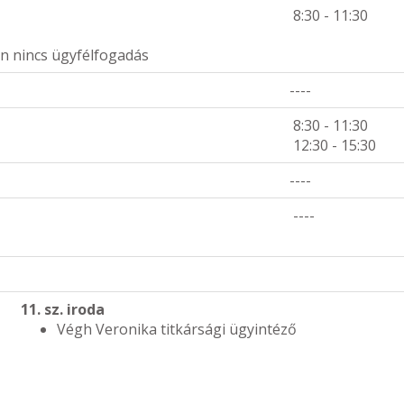
8:30 - 11:30
an nincs ügyfélfogadás
----
8:30 - 11:30
12:30 - 15:30
----
----
11. sz. iroda
Végh Veronika titkársági ügyintéző