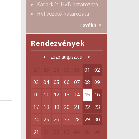
Kadarkúti HVB határozata
HVI vezető határozata
Tovább
Rendezvények
2026
augusztus
27
28
29
30
31
01
02
03
04
05
06
07
08
09
10
11
12
13
14
15
16
17
18
19
20
21
22
23
24
25
26
27
28
29
30
31
01
02
03
04
05
06