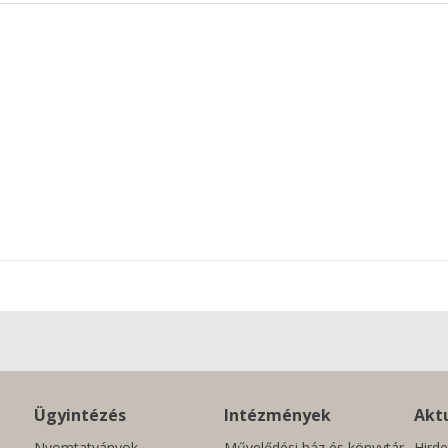
Ügyintézés
Intézmények
Aktu
Nyomtatványok
Művelődési ház és könyvtár
Hirde