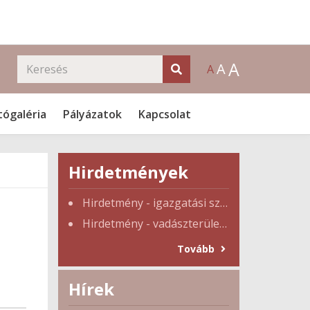
A
A
A
tógaléria
Pályázatok
Kapcsolat
Hirdetmények
Hirdetmény - igazgatási szünet
Hirdetmény - vadászterület tulajdonosi gyűlés
Tovább
Hírek