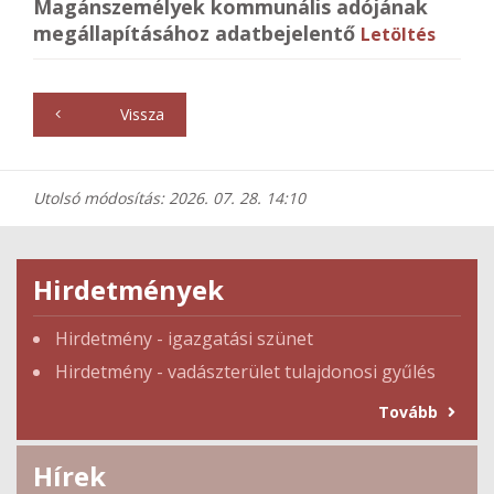
Magánszemélyek kommunális adójának
megállapításához adatbejelentő
Letöltés
Vissza
Utolsó módosítás: 2026. 07. 28. 14:10
Hirdetmények
Hirdetmény - igazgatási szünet
Hirdetmény - vadászterület tulajdonosi gyűlés
Tovább
Hírek