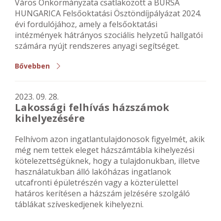
Város Önkormányzata csatlakozott a BURSA
HUNGARICA Felsőoktatási Ösztöndíjpályázat 2024.
évi fordulójához, amely a felsőoktatási
intézmények hátrányos szociális helyzetű hallgatói
számára nyújt rendszeres anyagi segítséget.
Bővebben
2023. 09. 28.
Lakossági felhívás házszámok
kihelyezésére
Felhívom azon ingatlantulajdonosok figyelmét, akik
még nem tettek eleget házszámtábla kihelyezési
kötelezettségüknek, hogy a tulajdonukban, illetve
használatukban álló lakóházas ingatlanok
utcafronti épületrészén vagy a közterülettel
határos kerítésen a házszám jelzésére szolgáló
táblákat szíveskedjenek kihelyezni.