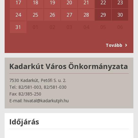
17
18
19
20
21
22
23
24
25
26
27
28
29
30
31
01
02
03
04
05
06
Tovább
Kadarkút Város Önkormányzata
7530 Kadarkút, Petőfi S. u. 2.
Tel.: 82/581-003, 82/581-030
Fax: 82/385-250
E-mail: hivatal@kadarkutph.hu
Időjárás