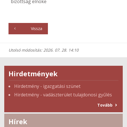
bizottság elnöke
Vissza
Utolsó módosítás: 2026. 07. 28. 14:10
Hirdetmények
Hirdetmény - igazgatási szünet
Hirdetmény - vadászterület tulajdonosi gyűlés
Tovább
Hírek