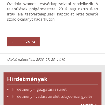
Ozsdola számos testvérkapcsolatal rendelkezik. A
települések polgármesterei 2016. augusztus 6-án
írták alá testvértelepülési kapcsolat létesítéséről
szóló okmányt Kadarkúton.
Vissza
Utolsó módosítás: 2026. 07. 28. 14:10
Hirdetmények
Hirdetmény - igazgatási szünet
Hirdetmény - vadászterület tulajdonosi gyűlés
Tovább