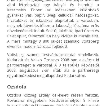
ahol létrehoztak egy bányát és beindult a
kitermelés. Ebben az időszakban különböző
gyárakat (vas, papír, üveg, cellulóz), hatóságokat,
hivatalokat és iskolákat alapítottak a városban,
melynek következtében a lakosság létszáma erős
növekedésnek indult. Sok új lakóház, ipari üzem és
üzlet épült, felpezsdült a helyi civil és kulturális élet.
A mára mintegy 9 800 lakost számláló Voitsberg
elven és modern várossá fejlődött.
Voitsberg számos testvérkapcsolatal rendelkezik.
Kadarkút és Veliko Trojstvo 2008-ban alakított ki
partnerséget a várossal. A 3 település képviselői
2008. augusztus 2-án írták alá a partnerségi
együttműködési megállapodást Kadarkúton.
Ozsdola
Ozsdola község Erdély dél-keleti részén fekszik,
Kovászna megyében. Kézdivásárhelytől 9 km-re
keletre, a Berecki-hegység lábánál a Kápolna-patak