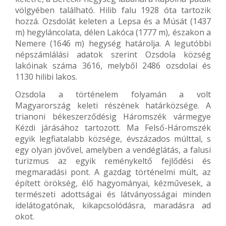
völgyében található. Hilib falu 1928 óta tartozik
hozzá. Ozsdolát keleten a Lepsa és a Músát (1437
m) hegyláncolata, délen Lakóca (1777 m), északon a
Nemere (1646 m) hegység határolja. A legutóbbi
népszámlálási adatok szerint Ozsdola község
lakóinak száma 3616, melyből 2486 ozsdolai és
1130 hilibi lakos.
Ozsdola a történelem folyamán a volt
Magyarország keleti részének határközsége. A
trianoni békeszerződésig Háromszék vármegye
Kézdi járásához tartozott. Ma Felső-Háromszék
egyik legfiatalabb községe, évszázados múlttal, s
egy olyan jövővel, amelyben a vendéglátás, a falusi
turizmus az egyik reménykeltő fejlődési és
megmaradási pont. A gazdag történelmi múlt, az
épített örökség, élő hagyományai, kézművesek, a
természeti adottságai és látványosságai minden
idelátogatónak, kikapcsolódásra, maradásra ad
okot.