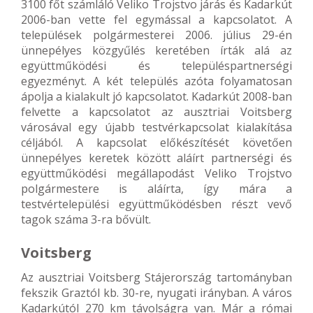
3100 főt számláló Veliko Trojstvo járás és Kadarkút
2006-ban vette fel egymással a kapcsolatot. A
települések polgármesterei 2006. július 29-én
ünnepélyes közgyűlés keretében írták alá az
együttműködési és településpartnerségi
egyezményt. A két település azóta folyamatosan
ápolja a kialakult jó kapcsolatot. Kadarkút 2008-ban
felvette a kapcsolatot az ausztriai Voitsberg
városával egy újabb testvérkapcsolat kialakítása
céljából. A kapcsolat előkészítését követően
ünnepélyes keretek között aláírt partnerségi és
együttműködési megállapodást Veliko Trojstvo
polgármestere is aláírta, így mára a
testvértelepülési együttműködésben részt vevő
tagok száma 3-ra bővült.
Voitsberg
Az ausztriai Voitsberg Stájerország tartományban
fekszik Graztól kb. 30-re, nyugati irányban. A város
Kadarkútól 270 km távolságra van. Már a római