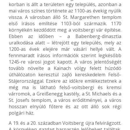
korban is állt a területen egy település, azonban a
mai város színes története az 1100-as évekig nyúlik
vissza. A városban álló St. Margarethen templom
első írásos említése 1103-ból származik. 1170
környékén kezdődött meg a voitsbergi vár építése.
Ebben az időben – a Babenberg-dinasztia
uralkodása alatt – létrejött egy település, mely az
1200-as évek elejére már vásári hellyé vált. A
fennmaradt írásos információk szerint legkésőbb
1245-re városi jogot kapott. A város jelentőségét
tovább növelte a Kainach völgy felett húzódó
úthálózaton keresztül zajló kereskedelem Felső-
Stájerországgal. Ezekre az időkre emlékeztetnek a
még ma is látható felső-voitsbergi és kremsi
várromok, a Greißenegg kastély, a St. Michaels és a
St. Josefs templom, a város erődítményei, a város
hosszan elnyúló főtere és az ott álló sok régi
polgári ház.
A 19. és a 20. században Voitsberg újra felvirágzott.
A környéken gazdag barnaszén lelőhelyet találtak,