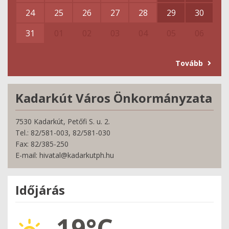
24
25
26
27
28
29
30
31
01
02
03
04
05
06
Tovább
Kadarkút Város Önkormányzata
7530 Kadarkút, Petőfi S. u. 2.
Tel.: 82/581-003, 82/581-030
Fax: 82/385-250
E-mail: hivatal@kadarkutph.hu
Időjárás
19°C