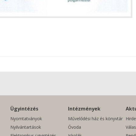
Ügyintézés
Intézmények
Aktu
Nyomtatványok
Művelődési ház és könyvtár
Hirde
Nyilvántartások
Óvoda
Válas
Elektronikus ügyintézés
Iskolák
Rend