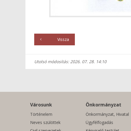
Vissza
Utolsó módosítás: 2026. 07. 28. 14:10
Városunk
Önkormányzat
Történelem
Önkormányzat, Hivatal
Neves szülöttek
Ügyfélfogadás
Civil szervezetek
Képviselő-testület