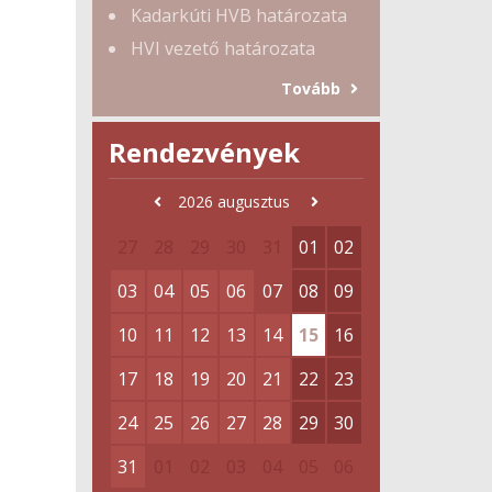
Kadarkúti HVB határozata
HVI vezető határozata
Tovább
Rendezvények
2026
augusztus
27
28
29
30
31
01
02
03
04
05
06
07
08
09
10
11
12
13
14
15
16
17
18
19
20
21
22
23
24
25
26
27
28
29
30
31
01
02
03
04
05
06