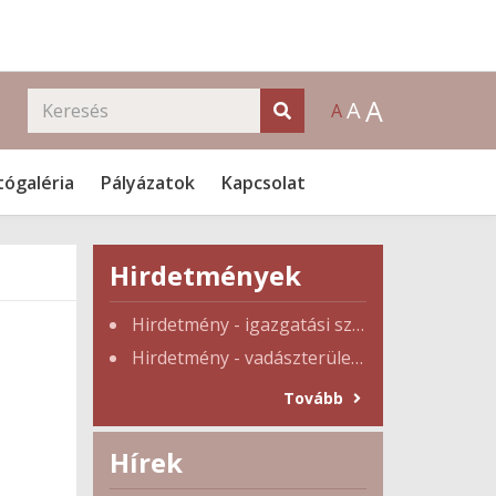
A
A
A
tógaléria
Pályázatok
Kapcsolat
Hirdetmények
Hirdetmény - igazgatási szünet
Hirdetmény - vadászterület tulajdonosi gyűlés
Tovább
Hírek