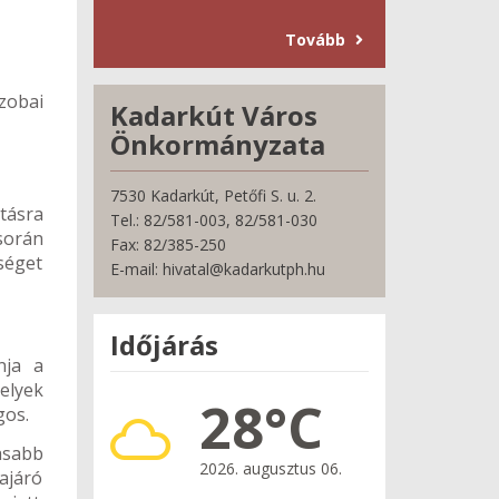
Tovább
zobai
Kadarkút Város
Önkormányzata
7530 Kadarkút, Petőfi S. u. 2.
tásra
Tel.: 82/581-003, 82/581-030
során
Fax: 82/385-250
séget
E-mail: hivatal@kadarkutph.hu
Időjárás
nja a
elyek
28°C
gos.
asabb
2026. augusztus 06.
ajáró