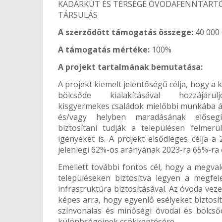
KADARKÚT ÉS TÉRSÉGE ÓVODAFENNTART
TÁRSULÁS
A szerződött támogatás összege:
40 000 
A támogatás mértéke:
100%
A projekt tartalmának bemutatása:
A projekt kiemelt jelentőségű célja, hogy a 
bölcsőde kialakításával hozzájár
kisgyermekes családok mielőbbi munkába á
és/vagy helyben maradásának elősegít
biztosítani tudják a településen felmerül
igényeket is. A projekt elsődleges célja 
jelenlegi 62%-os arányának 2023-ra 65%-ra 
Emellett további fontos cél, hogy a megva
településeken biztosítva legyen a megfel
infrastruktúra biztosításával. Az óvoda ve
képes arra, hogy egyenlő esélyeket biztos
színvonalas és minőségi óvodai és bölcsőd
különbségeinek csökkentésére.