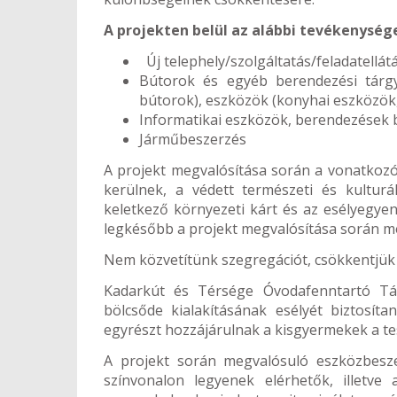
A projekten belül az alábbi tevékenység
Új telephely/szolgáltatás/feladatellát
Bútorok és egyéb berendezési tárgya
bútorok), eszközök (konyhai eszközök,
Informatikai eszközök, berendezések 
Járműbeszerzés
A projekt megvalósítása során a vonatkozó
kerülnek, a védett természeti és kultur
keletkező környezeti kárt és az esélyegy
legkésőbb a projekt megvalósítása során m
Nem közvetítünk szegregációt, csökkentjük 
Kadarkút és Térsége Óvodafenntartó Tár
bölcsőde kialakításának esélyét biztosít
egyrészt hozzájárulnak a kisgyermekek a tes
A projekt során megvalósuló eszközbesze
színvonalon legyenek elérhetők, illetv