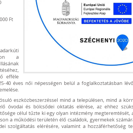
Ó
000 Ft
kadarkúti
uljon a
llásának
éséhez,
ő efféle
a 25-40 éves női népességen belül a foglalkoztatásban lév
emelése.
lósuló eszközbeszerzéssel mind a településen, mind a kör
elő óvodai és bölcsődei oktatás elérése, az ehhez szük
zetősége célul tűzte ki egy olyan intézmény megteremtését, 
ítson a működési területén élő családok, gyermekek számár
ei szolgáltatás elérésére, valamint a hozzáférhetőség ter