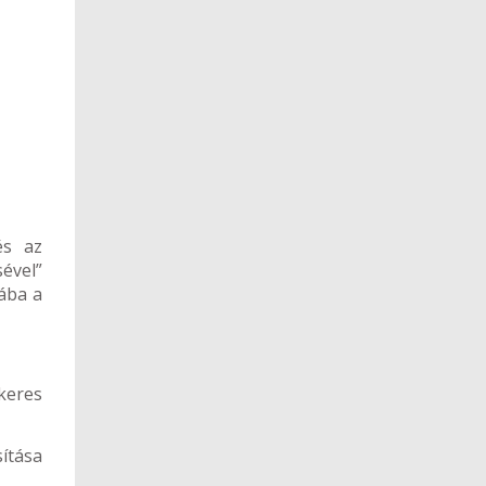
és az
sével”
ába a
keres
sítása