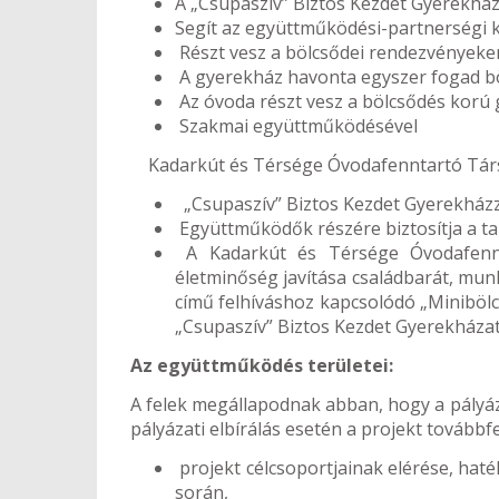
A „Csupaszív” Biztos Kezdet Gyerekház,
Segít az együttműködési-partnerségi k
Részt vesz a bölcsődei rendezvényeken
A gyerekház havonta egyszer fogad böl
Az óvoda részt vesz a bölcsődés korú 
Szakmai együttműködésével
Kadarkút és Térsége Óvodafenntartó Társul
„Csupaszív” Biztos Kezdet Gyerekházz
Együttműködők részére biztosítja a ta
A Kadarkút és Térsége Óvodafennta
életminőség javítása családbarát, munk
című felhíváshoz kapcsolódó „Minibölc
„Csupaszív” Biztos Kezdet Gyerekházat
Az együttműködés területei:
A felek megállapodnak abban, hogy a pályáz
pályázati elbírálás esetén a projekt továb
projekt célcsoportjainak elérése, haté
során,