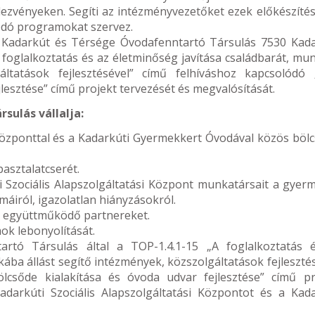
dezvényeken. Segíti az intézményvezetőket ezek előkészíté
ódó programokat szervez.
 Kadarkút és Térsége Óvodafenntartó Társulás 7530 Kada
 „A foglalkoztatás és az életminőség javítása családbarát, m
áltatások fejlesztésével” című felhíváshoz kapcsolódó 
jlesztése” című projekt tervezését és megvalósítását.
sulás vállalja:
 Központtal és a Kadarkúti Gyermekkert Óvodával közös bölc
asztalatcserét.
i Szociális Alapszolgáltatási Központ munkatársait a gyer
émáiról, igazolatlan hiányzásokról.
 együttműködő partnereket.
k lebonyolítását.
rtó Társulás által a TOP-1.4.1-15 „A foglalkoztatás 
ába állást segítő intézmények, közszolgáltatások fejleszté
lcsőde kialakítása és óvoda udvar fejlesztése” című pr
darkúti Szociális Alapszolgáltatási Központot és a Kada