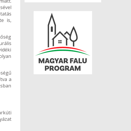
iatt.
sével
tatás
e is,
tőség
rális
idéki
olyan
őségű
tva a
ásban
rkúti
yázat