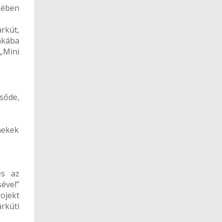
sében
rkút,
unkába
„Mini
sőde,
mekek
és az
sével”
ojekt
rkúti