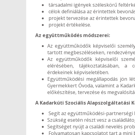
társadalmi igények széleskörű feltérk
célok definiálása az érintettek bevoná
projekt tervezése az érintettek bevon
projekt értékelése.
Az együttműködés módszerei:
Az együttműködők képviselői személye
tartott megbeszéléseken, rendezvény
Az együttműködők képviselői szem
elérésében, tájékoztatásában, a 
érdekeinek képviseletében.
Együttműködési megállapodás jön lét
Gyermekkert Óvoda, valamint a Kadarkút
előkészítése, tervezése és megvalósít
A Kadarkúti Szociális Alapszolgáltatási
Segít az együttműködési-partnerségi k
Szükség esetén részt vesz a családlát
Segítséget nyújt a családi nevelés pro
Folyamatosan kapcsolatot tart a mini 