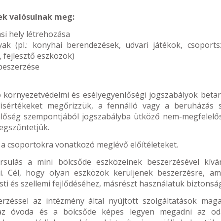
ek valósulnak meg:
ási hely létrehozása
k (pl.: konyhai berendezések, udvari játékok, csoports
 fejlesztő eszközök)
beszerzése
 környezetvédelmi és esélyegyenlőségi jogszabályok betar
álisértékeket megőrizzük, a fennálló vagy a beruházás 
enlőség szempontjából jogszabályba ütköző nem-megfelelő
egszűntetjük.
a csoportokra vonatkozó meglévő előítéleteket.
sulás a mini bölcsőde eszközeinek beszerzésével kívá
ani. Cél, hogy olyan eszközök kerüljenek beszerzésre, am
ti és szellemi fejlődéséhez, másrészt használatuk biztonsá
rzéssel az intézmény által nyújtott szolgáltatások mag
e az óvoda és a bölcsőde képes legyen megadni az od