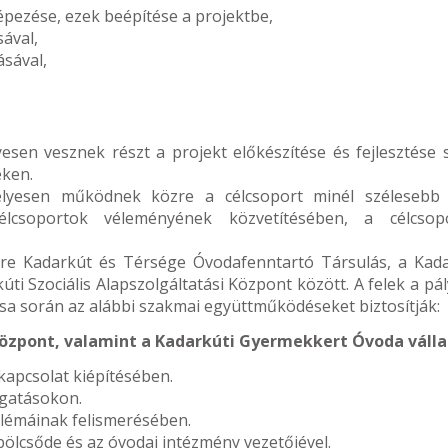
épezése, ezek beépítése a projektbe,
sával,
ásával,
sen vesznek részt a projekt előkészítése és fejlesztése 
eken.
élyesen működnek közre a célcsoport minél szélesebb
célcsoportok véleményének közvetítésében, a célcsop
re Kadarkút és Térsége Óvodafenntartó Társulás, a Kada
i Szociális Alapszolgáltatási Központ között. A felek a pá
ása során az alábbi szakmai együttműködéseket biztosítják:
 Központ, valamint a Kadarkúti Gyermekkert Óvoda vállal
apcsolat kiépítésében.
ogatásokon.
blémáinak felismerésében.
bölcsőde és az óvodai intézmény vezetőjével.