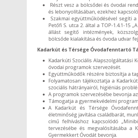
Részt vesz a bölcsődei és óvodai ren
és lebonyolításában, ezekhez kapcsol
Szakmai együttműködésével segíti a
Petőfi S. utca 2. által a TOP-1.4.1-15
állást segítő intézmények, közszolg
bölcsőde kialakítása és óvoda udvar fe
Kadarkút és Térsége Óvodafenntartó Tár
Kadarkúti Szociális Alapszolgáltatási
óvodai programok szervezését.
Együttműködők részére biztosítja a tap
Folyamatosan tájékoztatja a Kadarkút
szociális hátrányairól, higiéniás probl
A programok szervezésébe bevonja az
Támogatja a gyermekvédelmi programo
A Kadarkút és Térsége Óvodafennta
életminőség javítása családbarát, munk
című felhíváshoz kapcsolódó „Minibö
tervezésébe és megvalósításába a Ka
Gyermekkert Óvodát bevonja.