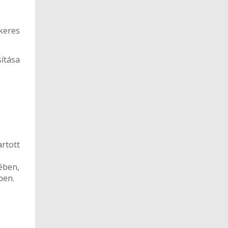
keres
sítása
rtott
ében,
ben.