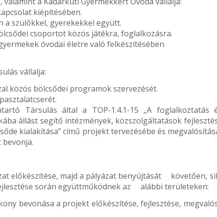
 valamint a Kadarkúti Gyermekkert Óvoda vállalja:
apcsolat kiépítésében.
 a szülőkkel, gyerekekkel együtt.
csődei csoportot közös játékra, foglalkozásra.
gyermekek óvodai életre való felkészítésében.
ás vállalja:
al közös bölcsődei programok szervezését.
pasztalatcserét.
rtó Társulás által a TOP-1.4.1-15 „A foglalkoztatás 
ába állást segítő intézmények, közszolgáltatások fejleszté
sőde kialakítása” című projekt tervezésébe és megvalósítás
 bevonja.
at előkészítése, majd a pályázat benyújtását követően, si
bfejlesztése során együttműködnek az alábbi területeken:
kony bevonása a projekt előkészítése, fejlesztése, megvaló