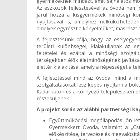
gyermekeknek mindazt, amit sajnálatos módo
Az eszközök fejlesztésével az óvoda nem c
járul hozzá a kisgyermekek minőségi kö
nyújtásával is, amelyhez nélkülözhetetle
amelyek egyrészt a kényelmüket, másrészt a 
A fejlesztésünk célja, hogy az esélyegye
területi különbségei, kialakuljanak az e
feltételei és ezáltal a minőségi szolgál
térségekben élők életminőségének javítása
élettér kialakítása, amely a népességet a tel
A fejlesztéssel mind az óvoda, mind a m
szolgáltatásokat lesz képes nyújtani a böl
Kadarkúton és a környező településeken él
részesüljenek.
A projekt során az alábbi partnerségi k
Együttműködési megállapodás jön lét
Gyermekkert Óvoda, valamint a „Csu
előkészítése, tervezése és megvalósít