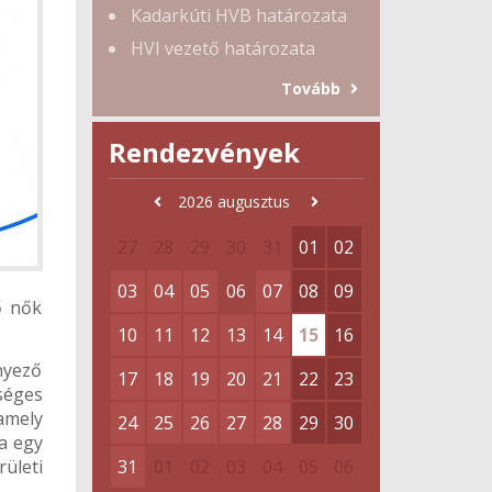
Kadarkúti HVB határozata
HVI vezető határozata
Tovább
Rendezvények
2026
augusztus
27
28
29
30
31
01
02
03
04
05
06
07
08
09
ő nők
10
11
12
13
14
15
16
nyező
17
18
19
20
21
22
23
séges
amely
24
25
26
27
28
29
30
a egy
ületi
31
01
02
03
04
05
06