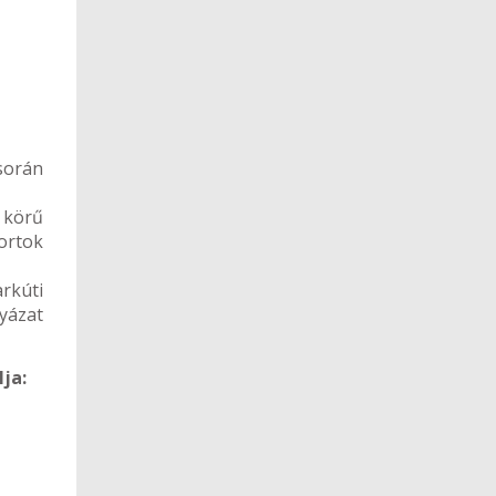
során
 körű
ortok
rkúti
lyázat
ja: