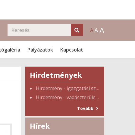
A
A
A
tógaléria
Pályázatok
Kapcsolat
Hirdetmények
Hirdetmény - igazgatási szünet
Hirdetmény - vadászterület tulajdonosi gyűlés
Tovább
Hírek