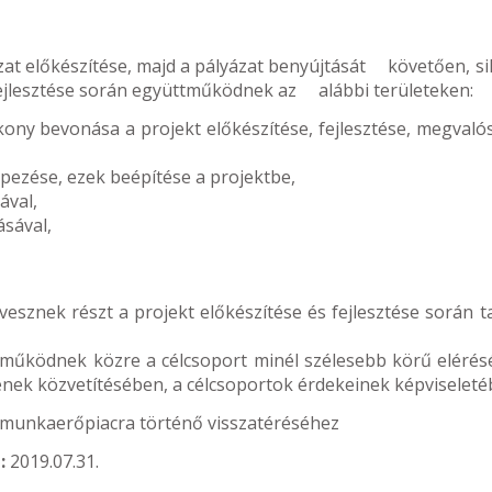
at előkészítése, majd a pályázat benyújtását követően, si
bfejlesztése során együttműködnek az alábbi területeken:
kony bevonása a projekt előkészítése, fejlesztése, megvaló
épezése, ezek beépítése a projektbe,
ával,
ásával,
sznek részt a projekt előkészítése és fejlesztése során ta
működnek közre a célcsoport minél szélesebb körű elérés
nek közvetítésében, a célcsoportok érdekeinek képviseleté
k munkaerőpiacra történő visszatéréséhez
:
2019.07.31.