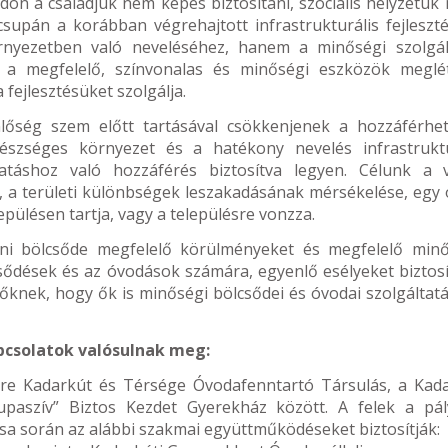
n a családjuk nem képes biztosítani, szociális helyzetük m
supán a korábban végrehajtott infrastrukturális fejleszté
rnyezetben való neveléséhez, hanem a minőségi szolgál
n a megfelelő, színvonalas és minőségi eszközök meglét
fejlesztésüket szolgálja.
nlőség szem előtt tartásával csökkenjenek a hozzáférhe
gészséges környezet és a hatékony nevelés infrastruktu
tatáshoz való hozzáférés biztosítva legyen. Célunk a v
, a területi különbségek leszakadásának mérsékelése, egy 
epülésen tartja, vagy a településre vonzza.
ini bölcsőde megfelelő körülményeket és megfelelő min
csődések és az óvodások számára, egyenlő esélyeket biztosí
őknek, hogy ők is minőségi bölcsődei és óvodai szolgáltat
apcsolatok valósulnak meg:
re Kadarkút és Térsége Óvodafenntartó Társulás, a Kada
paszív” Biztos Kezdet Gyerekház között. A felek a pál
ása során az alábbi szakmai együttműködéseket biztosítják: