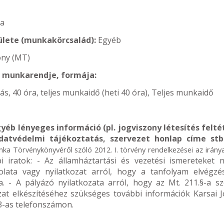
ra
ülete (munkakörcsalád):
Egyéb
ny (MT)
, munkarendje, formája:
ás, 40 óra, teljes munkaidő (heti 40 óra), Teljes munkaidő
yéb lényeges információ (pl. jogviszony létesítés feltét
 adatvédelmi tájékoztatás, szervezet honlap címe stb
nka Törvénykönyvéről szóló 2012. I. törvény rendelkezései az irány
 iratok: - Az államháztartási és vezetési ismereteket n
olata vagy nyilatkozat arról, hogy a tanfolyam elvégzé
a. - A pályázó nyilatkozata arról, hogy az Mt. 211.§-a sze
zat elkészítéséhez szükséges további információk Karsai J
3-as telefonszámon.