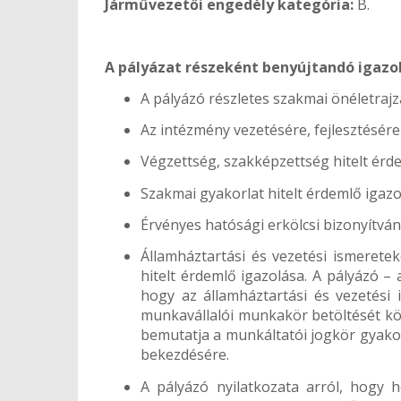
Járművezetői engedély kategória:
B.
A pályázat részeként benyújtandó igaz
A pályázó részletes szakmai önéletrajz
Az intézmény vezetésére, fejlesztésér
Végzettség, szakképzettség hitelt érde
Szakmai gyakorlat hitelt érdemlő igazo
Érvényes hatósági erkölcsi bizonyítvá
Államháztartási és vezetési ismeretek
hitelt érdemlő igazolása. A pályázó –
hogy az államháztartási és vezetési 
munkavállalói munkakör betöltését köv
bemutatja a munkáltatói jogkör gyakorl
bekezdésére.
A pályázó nyilatkozata arról, hogy 