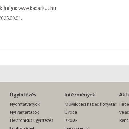
k helye:
www.kadarkut.hu
2025.09.01.
Ügyintézés
Intézmények
Aktu
Nyomtatványok
Művelődési ház és könyvtár
Hirde
Nyilvántartások
Óvoda
Válas
Elektronikus ügyintézés
Iskolák
Rend
Fontos címek
Egészségügy