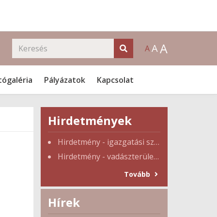
A
A
A
tógaléria
Pályázatok
Kapcsolat
Hirdetmények
Hirdetmény - igazgatási szünet
Hirdetmény - vadászterület tulajdonosi gyűlés
Tovább
Hírek