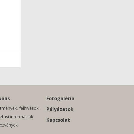
ális
Fotógaléria
tmények, felhívások
Pályázatok
ztási információk
Kapcsolat
ezvények