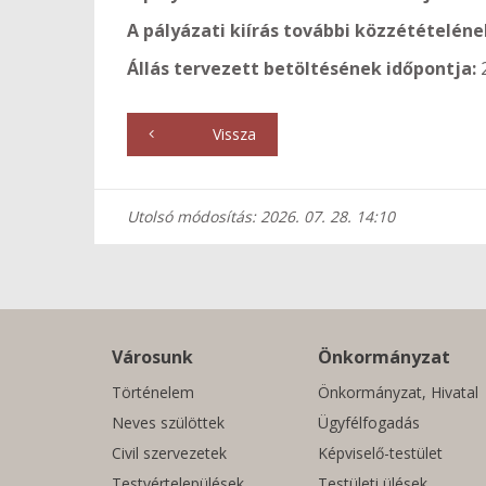
A pályázati kiírás további közzétételéne
Állás tervezett betöltésének időpontja:
Vissza
Utolsó módosítás: 2026. 07. 28. 14:10
Városunk
Önkormányzat
Történelem
Önkormányzat, Hivatal
Neves szülöttek
Ügyfélfogadás
Civil szervezetek
Képviselő-testület
Testvértelepülések
Testületi ülések