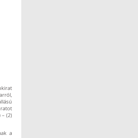
kirat
rról,
llású
iratot
 – (2)
nak a