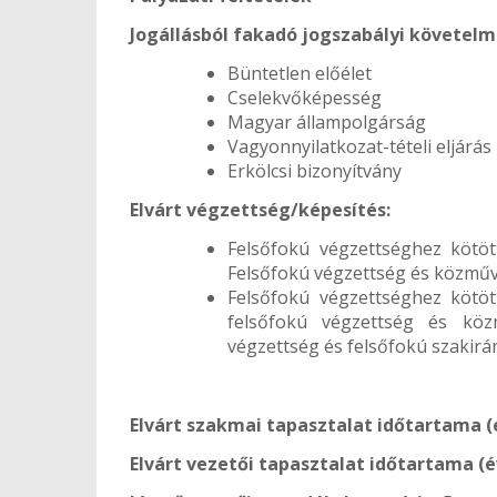
Jogállásból fakadó jogszabályi követel
Büntetlen előélet
Cselekvőképesség
Magyar állampolgárság
Vagyonnyilatkozat-tételi eljárás 
Erkölcsi bizonyítvány
Elvárt végzettség/képesítés:
Felsőfokú végzettséghez kötöt
Felsőfokú végzettség és közműv
Felsőfokú végzettséghez kötöt
felsőfokú végzettség és köz
végzettség és felsőfokú szakirá
Elvárt szakmai tapasztalat időtartama (
Elvárt vezetői tapasztalat időtartama (é