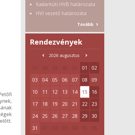
Kadarkúti HVB határozata
HVI vezető határozata
Tovább
Rendezvények
2026
augusztus
27
28
29
30
31
01
02
03
04
05
06
07
08
09
10
11
12
13
14
15
16
etőfi
ynek,
17
18
19
20
21
22
23
sának
ségek
24
25
26
27
28
29
30
lőtt.
31
01
02
03
04
05
06