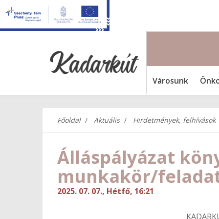
Városunk
Önko
Főoldal
Aktuális
Hirdetmények, felhívások
Álláspályázat kön
munkakör/feladat
2025. 07. 07., Hétfő, 16:21
KADARK