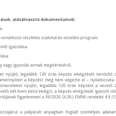
olások, alátámasztó dokumentumok:
a.
e vonatkozó részletes szakmai és vezetési program.
mlő igazolása.
lása.
ny vagy igazolás annak megkéréséről.
et nyújtó, legalább 120 órás képzés elvégzését tanúsító o
 amennyiben a képzést még nem végezte el – nyilatkozata a
ismereteket nyújtó, legalább 120 órás képzést a vezető á
ető két éven belül elvégzi, a képzés elvégzését igazoló ok
ójának figyelemmel a 39/2020. (X.30.) EMMI rendelet 4 § (1)
hozzájárul a pályázati anyagban foglalt személyes adatai