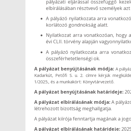
pályázati eljárással összefüggő kez
elbírálásában résztvevő személyek az
A pályázó nyilatkozata arra vonatkozó
korlátozó gondnokság alatt.
Nyilatkozat arra vonatkozóan, hogy az
évi CLII. törvény alapján vagyonnyilatk
A pályázó nyilatkozata arra vonatko
összeférhetetlenségi ok.
A pályázat benyújtásának módja:
A pályá
Kadarkút, Petőfi S. u. 2. címre kérjük megkülde
1/2025., és a munkakört: Könyvtárvezető.
A pályázat benyújtásának határideje:
20
A pályázat elbírálásának módja:
A pályázó
létrehozott bizottság meghallgatja.
A pályázat kiírója fenntartja magának a jogo
A pályázat elbírálásának határideje:
2025