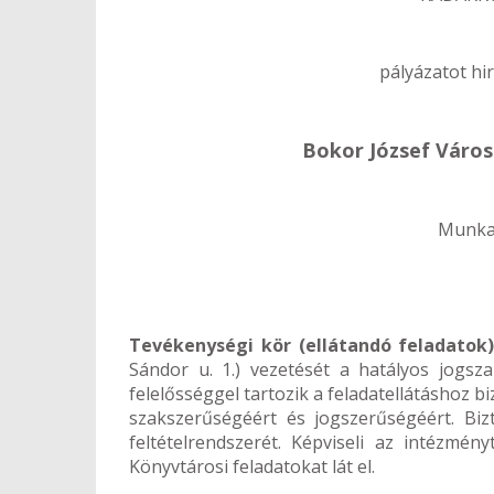
pályázatot h
Bokor József Váro
Munkak
Tevékenységi kör (ellátandó feladatok
Sándor u. 1.) vezetését a hatályos jogsza
felelősséggel tartozik a feladatellátáshoz
szakszerűségéért és jogszerűségéért. Biz
feltételrendszerét. Képviseli az intézmén
Könyvtárosi feladatokat lát el.