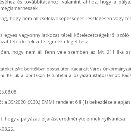
eléséhez és továbbításához, valamint ahhoz, hogy a pályá
t megismerhessék.
lag, hogy nem áll cselekvőképességet részlegesen vagy tel
 egyes vagyonnyilatkozat tételi kötelezettségekről szóló 
ozat tételi kötelezettségének eleget tesz.
zóan, hogy nem áll fenn vele szemben az Mt. 211 §-a sze
zatokat zárt borítékban postai úton Kadarkút Város Önkormányza
ni. Kérjük a borítékon feltüntetni a pályázati iktatószámot: Kad
25.08.08.
t a 39/2020. (X.30.) EMMI rendelet 6 § (1) bekezdése alapján
t, hogy a pályázati eljárást eredménytelennek nyilvánítsa.
.08.25.