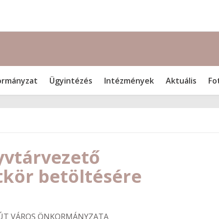
rmányzat
Ügyintézés
Intézmények
Aktuális
Fo
yvtárvezető
kör betöltésére
ÚT VÁROS ÖNKORMÁNYZATA