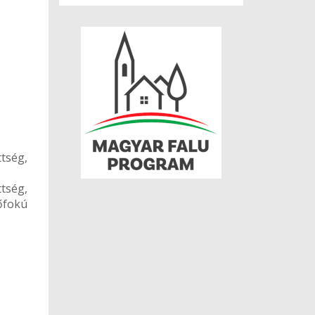
tség,
tség,
őfokú