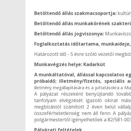
Betöltendő állás szakmacsoportja:
kultú
Betöltendő állás munkakörének szakter
Betöltendő állás jogviszonya:
Munkaviszo
Foglalkoztatás időtartama, munkaideje
Határozott idő - 5 évre szóló vezetői megbíz
Munkavégzés helye: Kadarkút
A munkáltatóval, állással kapcsolatos eg
próbaidő; illetmény/fizetés, speciális
illetmény megállapítására és a juttatásokra a Mu
A pályázat részeként benyújtandó további
tanfolyam elvégzését igazoló okirat más
megbízástól számított 2 éven belül vállalj
összeférhetetlenség nem áll fenn. A pályá
polgármestertől igényelhetőek a 82/581-00
Pályázati feltételek