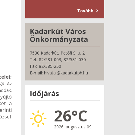
Tovább
Kadarkút Város
Önkormányzata
7530 Kadarkút, Petőfi S. u. 2.
Tel.: 82/581-003, 82/581-030
Fax: 82/385-250
E-mail: hivatal@kadarkutph.hu
elei;
.):
Az
adóak.
Időjárás
yújtó
sét a
26°C
rinti
ózsef
2026. augusztus 09.