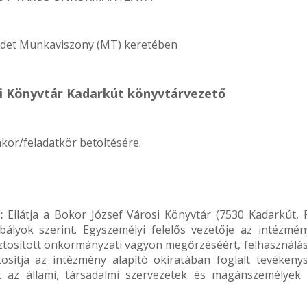
irdet Munkaviszony (MT) keretében
si Könyvtár Kadarkút könyvtárvezető
ör/feladatkör betöltésére.
):
Ellátja a Bokor József Városi Könyvtár (7530 Kadarkút, P
bályok szerint. Egyszemélyi felelős vezetője az intézmén
 biztosított önkormányzati vagyon megőrzéséért, felhasználá
tosítja az intézmény alapító okiratában foglalt tevékeny
yt az állami, társadalmi szervezetek és magánszemélyek e