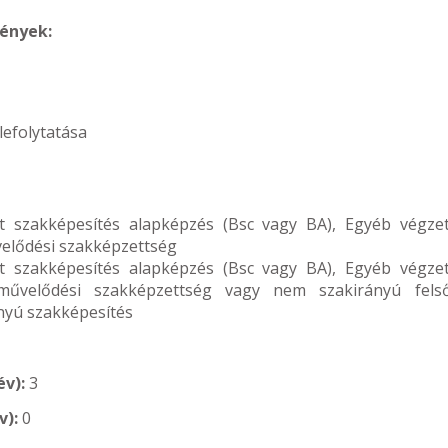
mények:
lefolytatása
t szakképesítés alapképzés (Bsc vagy BA), Egyéb végzet
elődési szakképzettség
t szakképesítés alapképzés (Bsc vagy BA), Egyéb végzet
művelődési szakképzettség vagy nem szakirányú fels
nyú szakképesítés
év):
3
v):
0