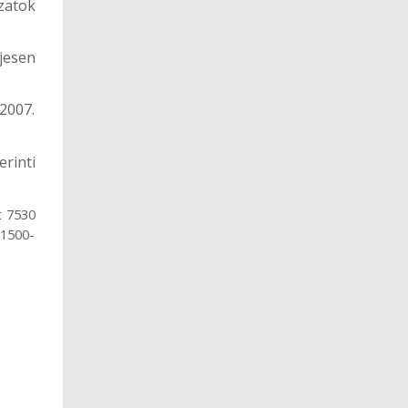
zatok
jesen
2007.
rinti
t 7530
/1500-