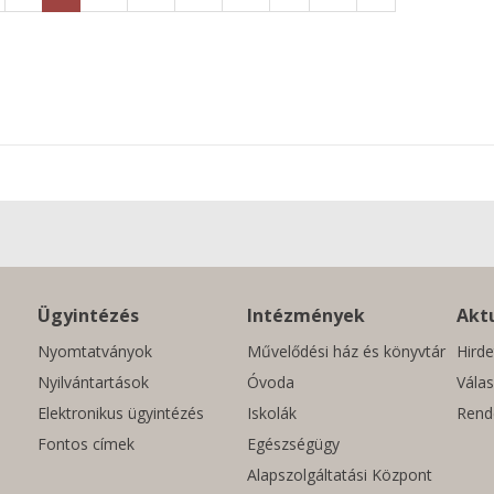
Ügyintézés
Intézmények
Aktu
Nyomtatványok
Művelődési ház és könyvtár
Hirde
Nyilvántartások
Óvoda
Válas
Elektronikus ügyintézés
Iskolák
Rend
Fontos címek
Egészségügy
Alapszolgáltatási Központ