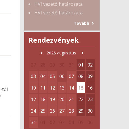
HVI vezető határozata
HVI vezető határozata
Tovább
Rendezvények
2026
augusztus
27
28
29
30
31
01
02
03
04
05
06
07
08
09
10
11
12
13
14
15
16
-től
ó.
17
18
19
20
21
22
23
24
25
26
27
28
29
30
31
01
02
03
04
05
06