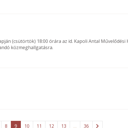
pján (csütörtök) 18:00 órára az id. Kapoli Antal Művelődési
rtandó közmeghallgatásra.
8
9
10
11
12
13
…
36