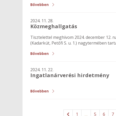
Bővebben
2024. 11. 28.
Közmeghallgatás
Tisztelettel meghívom 2024. december 12. na
(Kadarkút, Petőfi S. u. 1.) nagytermében ta
Bővebben
2024. 11. 22.
Ingatlanárverési hirdetmény
Bővebben
1
…
5
6
7