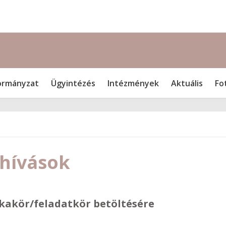
rmányzat
Ügyintézés
Intézmények
Aktuális
Fo
lhívások
kakör/feladatkör betöltésére