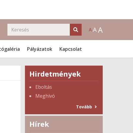
A
A
A
tógaléria
Pályázatok
Kapcsolat
Hirdetmények
Eboltás
Meghívó
Tovább
Hírek