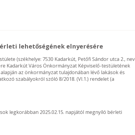
bérleti lehetőségének elnyerésére
ülete (székhelye: 7530 Kadarkút, Petőfi Sándor utca 2., ne
re Kadarkút Város Önkormányzat Képviselő-testületének
a alapján az önkormányzat tulajdonában lévő lakások és
tkozó szabályokról szóló 8/2018. (VI.1.) rendelet (a
ok legkorábban 2025.02.15. napjától megnyíló bérleti