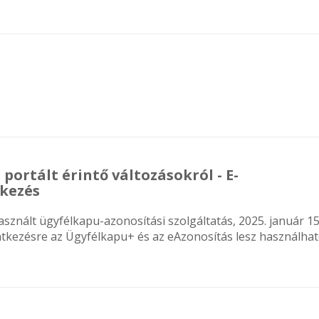
ortált érintő változásokról - E-
tkezés
znált ügyfélkapu-azonosítási szolgáltatás, 2025. január 15
tkezésre az Ügyfélkapu+ és az eAzonosítás lesz használhat