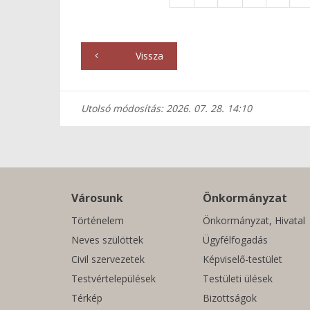
Vissza
Utolsó módosítás: 2026. 07. 28. 14:10
Városunk
Önkormányzat
Történelem
Önkormányzat, Hivatal
Neves szülöttek
Ügyfélfogadás
Civil szervezetek
Képviselő-testület
Testvértelepülések
Testületi ülések
Térkép
Bizottságok