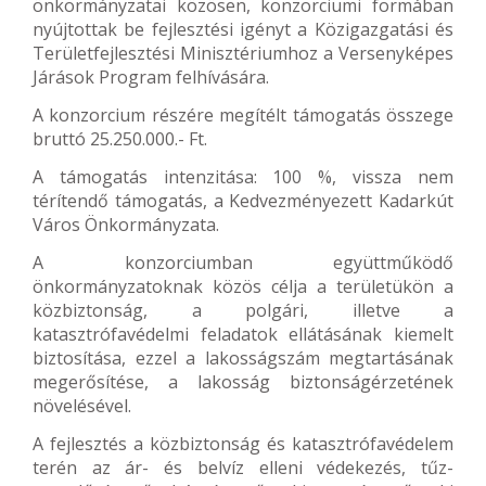
önkormányzatai közösen, konzorciumi formában
nyújtottak be fejlesztési igényt a Közigazgatási és
Területfejlesztési Minisztériumhoz a Versenyképes
Járások Program felhívására.
A konzorcium részére megítélt támogatás összege
bruttó 25.250.000.- Ft.
A támogatás intenzitása: 100 %, vissza nem
térítendő támogatás, a Kedvezményezett Kadarkút
Város Önkormányzata.
A konzorciumban együttműködő
önkormányzatoknak közös célja a területükön a
közbiztonság, a polgári, illetve a
katasztrófavédelmi feladatok ellátásának kiemelt
biztosítása, ezzel a lakosságszám megtartásának
megerősítése, a lakosság biztonságérzetének
növelésével.
A fejlesztés a közbiztonság és katasztrófavédelem
terén az ár- és belvíz elleni védekezés, tűz-