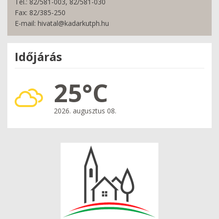
Tel.: 82/581-003, 82/581-030
Fax: 82/385-250
E-mail: hivatal@kadarkutph.hu
Időjárás
25°C
2026. augusztus 08.