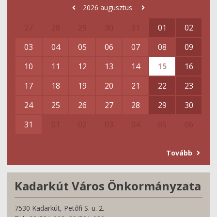
2026
augusztus
27
28
29
30
31
01
02
03
04
05
06
07
08
09
10
11
12
13
14
15
16
17
18
19
20
21
22
23
24
25
26
27
28
29
30
31
01
02
03
04
05
06
Tovább
Kadarkút Város Önkormányzata
7530 Kadarkút, Petőfi S. u. 2.