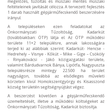
megelőzés, tűzoltás és műszaki mentés műszaki
feltételeinek javítását célozza. A tervezett fejlesztés
1 darab használt gépjárműfecskendő beszerzésére
irányul.
A településeken ezen feladatokat az
Önkormányzati Tűzoltóság, Kadarkút
(továbbiakban: ÖTP) látja el. Az ÖTP működési
területe 11+2 településre, annak lakosságára
terjed ki az alábbiak szerint: Kadarkút- Hencse -
Hedrehely – Visnye - Kőkút – Mike – Gige – Csököly
- Rinyakovácsi - Jákó közigazgatási területe,
valamint Bárdudvarnok Bánya, Lipótfa, Nagypuszta
településrésze mintegy 22.500 ha terület
nagyságon, továbbá az elsődleges műveleti
körzeten kívül Homokszentgyörgy és Kisasszond
község területén segítségnyújtást végez.
A beszerzést követően a gépjárműfecskendő
üzemeltetését, illetve a működési költségeket az
Önkormányzati Tűzoltóság, Kadarkút biztosítja.