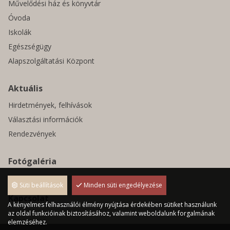
Művelődési ház és könyvtár
Óvoda
Iskolák
Egészségügy
Alapszolgáltatási Központ
Aktuális
Hirdetmények, felhívások
Választási információk
Rendezvények
Fotógaléria
Pályázatok
Süti beállítások
Minden süti engedélyezése
Kapcsolat
A kényelmes felhasználói élmény nyújtása érdekében sütiket használunk
az oldal funkcióinak biztosításához, valamint weboldalunk forgalmának
elemzéséhez.