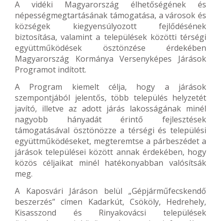
A vidéki Magyarország élhetőségének és
népességmegtartásának támogatása, a városok és
községek kiegyensúlyozott fejlődésének
biztosítása, valamint a települések közötti térségi
együttműködések ösztönzése érdekében
Magyarország Kormánya Versenyképes Járások
Programot indított.
A Program kiemelt célja, hogy a járások
szempontjából jelentős, több település helyzetét
javító, illetve az adott járás lakosságának minél
nagyobb hányadát érintő fejlesztések
támogatásával ösztönözze a térségi és települési
együttműködéseket, megteremtse a párbeszédet a
járások települései között annak érdekében, hogy
közös céljaikat minél hatékonyabban valósítsák
meg.
A Kaposvári Járáson belül „Gépjárműfecskendő
beszerzés” címen Kadarkút, Csököly, Hedrehely,
Kisasszond és Rinyakovácsi települések