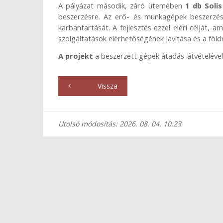
A pályázat második, záró ütemében
1 db Soli
beszerzésre. Az erő- és munkagépek beszerzése 
karbantartását. A fejlesztés ezzel eléri célját, a
szolgáltatások elérhetőségének javítása és a földr
A projekt
a beszerzett gépek átadás-átvételéve
Vissza
Utolsó módosítás: 2026. 08. 04. 10:23