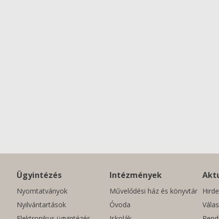
Ügyintézés
Intézmények
Aktu
Nyomtatványok
Művelődési ház és könyvtár
Hirde
Nyilvántartások
Óvoda
Válas
Elektronikus ügyintézés
Iskolák
Rend