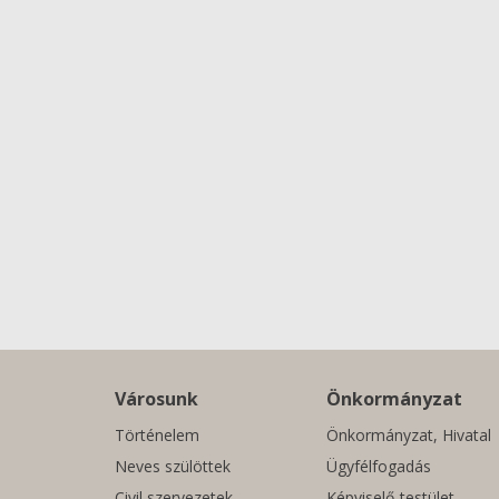
Városunk
Önkormányzat
Történelem
Önkormányzat, Hivatal
Neves szülöttek
Ügyfélfogadás
Civil szervezetek
Képviselő-testület