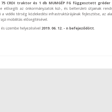
s 75 CRDI traktor és 1 db MUMGÉP FG függesztett gréder
elősegíti az önkormányzatok kül-, és belterületi útjainak rend
mi a vidéki térség közlekedési infrastruktúrájának fejlesztése, az al
ajzi mobilitás elősegítésével.
l és üzembe helyezésével
2019. 06. 12. - n befejeződött
.