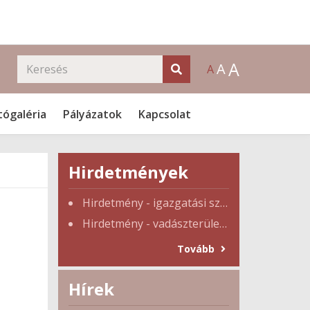
A
A
A
tógaléria
Pályázatok
Kapcsolat
Hirdetmények
Hirdetmény - igazgatási szünet
Hirdetmény - vadászterület tulajdonosi gyűlés
Tovább
Hírek