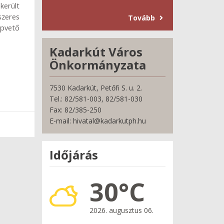
került
szeres
Tovább
apvető
Kadarkút Város
Önkormányzata
7530 Kadarkút, Petőfi S. u. 2.
Tel.: 82/581-003, 82/581-030
Fax: 82/385-250
E-mail: hivatal@kadarkutph.hu
Időjárás
30°C
2026. augusztus 06.