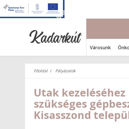
Városunk
Önko
Főoldal
Pályázatok
Utak kezeléséhez
szükséges gépbes
Kisasszond telep