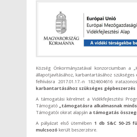
Község Önkormányzatával konzorciumban a „Kül
állapotjavításához, karbantartásához szüksége
felhívásra 2017.01.17.-n 1824604616 iratazo
karbantartásához szükséges gépbeszerzés 
A támogatási kérelmet a Vidékfejlesztési Prog
Támogató
„támogatásra alkalmasnak minős
Támogatói okirat alapján
a támogatás összege
A pályázat első ütemében
1 db S&C 50-25 fü
mulcsozó
került beszerzésre.