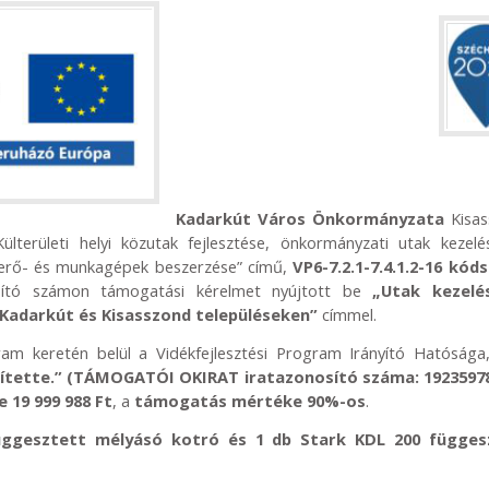
Kadarkút Város Önkormányzata
Kisas
területi helyi közutak fejlesztése, önkormányzati utak kezelé
s erő- és munkagépek beszerzése” című,
VP6-7.2.1-7.4.1.2-16 kó
nosító számon támogatási kérelmet nyújtott be
„Utak kezelé
Kadarkút és Kisasszond településeken”
címmel.
ram keretén belül a Vidékfejlesztési Program Irányító Hatósága
ítette.” (TÁMOGATÓI OKIRAT iratazonosító száma: 1923597
 19 999 988 Ft
, a
támogatás mértéke 90%-os
.
ggesztett mélyásó kotró és 1 db Stark KDL 200 függes