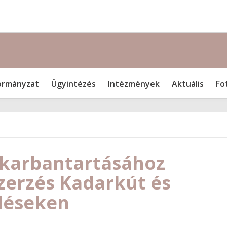
rmányzat
Ügyintézés
Intézmények
Aktuális
Fo
 karbantartásához
zerzés Kadarkút és
üléseken