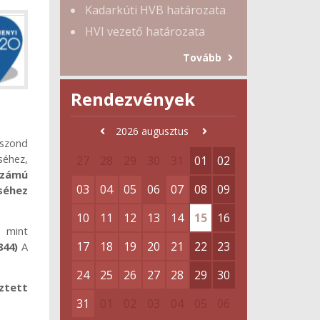
Kadarkúti HVB határozata
HVI vezető határozata
Tovább
Rendezvények
2026
augusztus
szond
séhez,
27
28
29
30
31
01
02
dszámú
03
04
05
06
07
08
09
séhez
10
11
12
13
14
15
16
, mint
17
18
19
20
21
22
23
844)
A
24
25
26
27
28
29
30
ztett
31
01
02
03
04
05
06