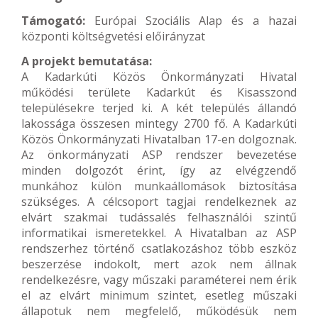
Támogató:
Európai Szociális Alap és a hazai
központi költségvetési előirányzat
A projekt bemutatása:
A Kadarkúti Közös Önkormányzati Hivatal
működési területe Kadarkút és Kisasszond
településekre terjed ki. A két település állandó
lakossága összesen mintegy 2700 fő. A Kadarkúti
Közös Önkormányzati Hivatalban 17-en dolgoznak.
Az önkormányzati ASP rendszer bevezetése
minden dolgozót érint, így az elvégzendő
munkához külön munkaállomások biztosítása
szükséges. A célcsoport tagjai rendelkeznek az
elvárt szakmai tudássalés felhasználói szintű
informatikai ismeretekkel. A Hivatalban az ASP
rendszerhez történő csatlakozáshoz több eszköz
beszerzése indokolt, mert azok nem állnak
rendelkezésre, vagy műszaki paraméterei nem érik
el az elvárt minimum szintet, esetleg műszaki
állapotuk nem megfelelő, működésük nem