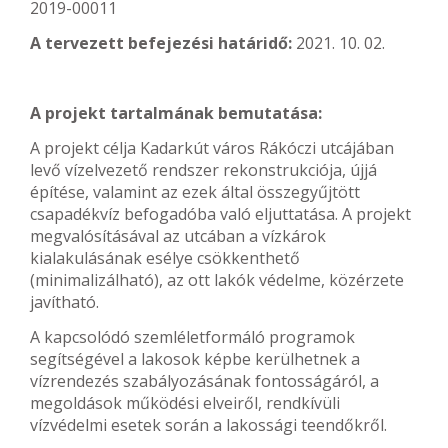
2019-00011
A tervezett befejezési határidő:
2021. 10. 02.
A projekt tartalmának bemutatása:
A projekt célja Kadarkút város Rákóczi utcájában
levő vízelvezető rendszer rekonstrukciója, újjá
építése, valamint az ezek által összegyűjtött
csapadékvíz befogadóba való eljuttatása. A projekt
megvalósításával az utcában a vízkárok
kialakulásának esélye csökkenthető
(minimalizálható), az ott lakók védelme, közérzete
javítható.
A kapcsolódó szemléletformáló programok
segítségével a lakosok képbe kerülhetnek a
vízrendezés szabályozásának fontosságáról, a
megoldások működési elveiről, rendkívüli
vízvédelmi esetek során a lakossági teendőkről.