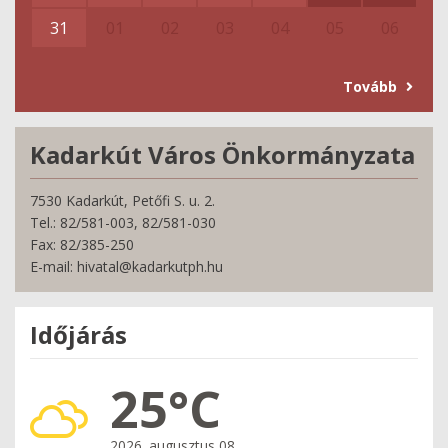
31
01
02
03
04
05
06
Tovább
Kadarkút Város Önkormányzata
7530 Kadarkút, Petőfi S. u. 2.
Tel.: 82/581-003, 82/581-030
Fax: 82/385-250
E-mail: hivatal@kadarkutph.hu
Időjárás
25°C
2026. augusztus 08.