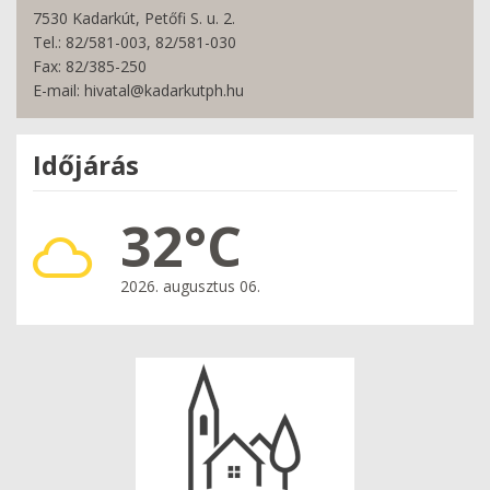
7530 Kadarkút, Petőfi S. u. 2.
Tel.: 82/581-003, 82/581-030
Fax: 82/385-250
E-mail: hivatal@kadarkutph.hu
Időjárás
32°C
2026. augusztus 06.