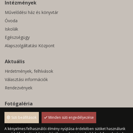
Intézmények
Művelődési ház és könyvtár
Óvoda
Iskolák
Egészségügy
Alapszolgáltatási Központ
Aktuális
Hirdetmények, felhívások
Választási információk
Rendezvények
Fotógaléria
Pályázatok
Süti beállítások
Minden süti engedélyezése
Kapcsolat
A kényelmes felhasználói élmény nyújtása érdekében sütiket használunk