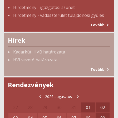
Hirdetmény - igazgatási szünet
Hirdetmény - vadászterület tulajdonosi gyűlés
Tovább
Hírek
Kadarkúti HVB határozata
HVI vezető határozata
Tovább
Rendezvények
2026
augusztus
27
28
29
30
31
01
02