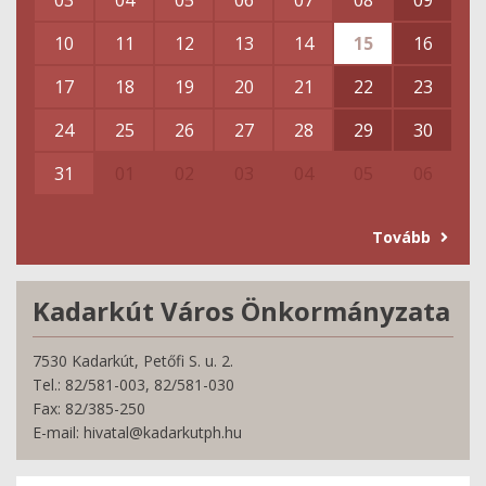
03
04
05
06
07
08
09
10
11
12
13
14
15
16
17
18
19
20
21
22
23
24
25
26
27
28
29
30
31
01
02
03
04
05
06
Tovább
Kadarkút Város Önkormányzata
7530 Kadarkút, Petőfi S. u. 2.
Tel.: 82/581-003, 82/581-030
Fax: 82/385-250
E-mail: hivatal@kadarkutph.hu