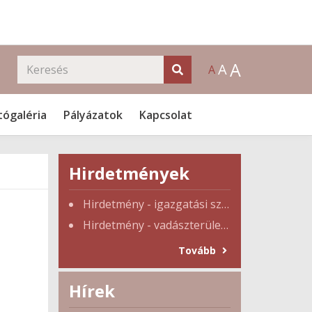
A
A
A
tógaléria
Pályázatok
Kapcsolat
Hirdetmények
Hirdetmény - igazgatási szünet
Hirdetmény - vadászterület tulajdonosi gyűlés
Tovább
Hírek