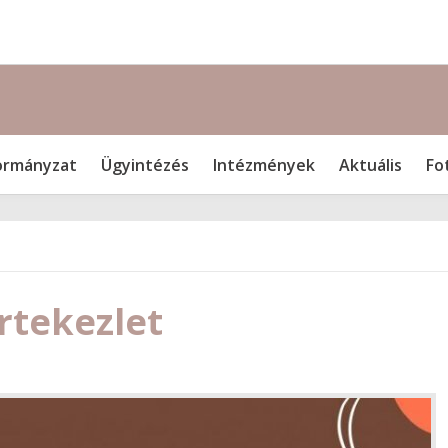
rmányzat
Ügyintézés
Intézmények
Aktuális
Fo
értekezlet