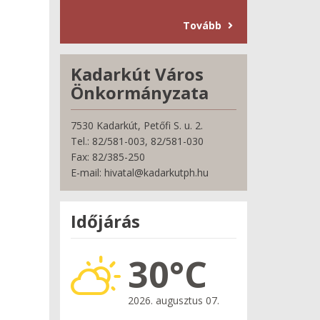
Tovább
Kadarkút Város
Önkormányzata
7530 Kadarkút, Petőfi S. u. 2.
Tel.: 82/581-003, 82/581-030
Fax: 82/385-250
E-mail: hivatal@kadarkutph.hu
Időjárás
30°C
2026. augusztus 07.