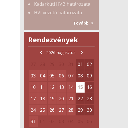
Kadarkúti HVB határozata
HVI vezető határozata
Tovább
Rendezvények
2026
augusztus
27
28
29
30
31
01
02
03
04
05
06
07
08
09
10
11
12
13
14
15
16
17
18
19
20
21
22
23
24
25
26
27
28
29
30
31
01
02
03
04
05
06