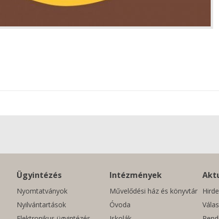
Ügyintézés
Intézmények
Aktu
Nyomtatványok
Művelődési ház és könyvtár
Hirde
Nyilvántartások
Óvoda
Válas
Elektronikus ügyintézés
Iskolák
Rend