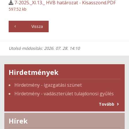
7-2025._XI.13._ HVB határozat - Kisasszond.PDF
597.52 kb
Vissza
Utolsó módosítás: 2026. 07. 28. 14:10
Hirdetmények
Hirdetmény - igazgatási szünet
Hirdetmény - vadászterület tulajdonosi gyűlés
Tovább
Hírek