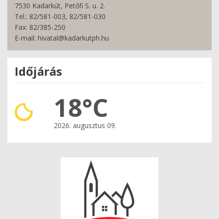
7530 Kadarkút, Petőfi S. u. 2.
Tel.: 82/581-003, 82/581-030
Fax: 82/385-250
E-mail: hivatal@kadarkutph.hu
Időjárás
18°C
2026. augusztus 09.