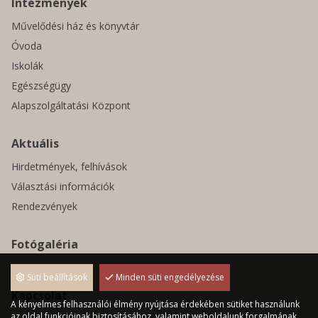
Intézmények
Művelődési ház és könyvtár
Óvoda
Iskolák
Egészségügy
Alapszolgáltatási Központ
Aktuális
Hirdetmények, felhívások
Választási információk
Rendezvények
Fotógaléria
Pályázatok
Süti beállítások
Minden süti engedélyezése
Kapcsolat
A kényelmes felhasználói élmény nyújtása érdekében sütiket használunk
az oldal funkcióinak biztosításához, valamint weboldalunk forgalmának