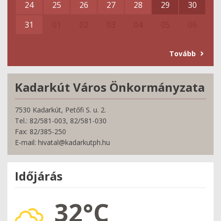
24
25
26
27
28
29
30
31
01
02
03
04
05
06
Tovább
Kadarkút Város Önkormányzata
7530 Kadarkút, Petőfi S. u. 2.
Tel.: 82/581-003, 82/581-030
Fax: 82/385-250
E-mail: hivatal@kadarkutph.hu
Időjárás
32°C