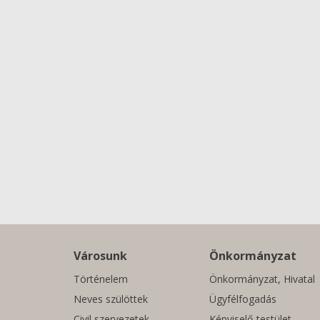
Városunk
Önkormányzat
Történelem
Önkormányzat, Hivatal
Neves szülöttek
Ügyfélfogadás
Civil szervezetek
Képviselő-testület