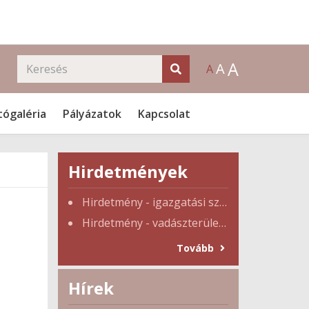
A
A
A
tógaléria
Pályázatok
Kapcsolat
Hirdetmények
Hirdetmény - igazgatási szünet
Hirdetmény - vadászterület tulajdonosi gyűlés
Tovább
Hírek