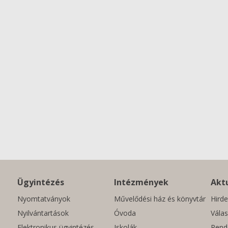
Ügyintézés
Intézmények
Aktu
Nyomtatványok
Művelődési ház és könyvtár
Hirde
Nyilvántartások
Óvoda
Válas
Elektronikus ügyintézés
Iskolák
Rend