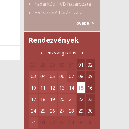
Kadarkúti HVB határozata
HVI vezető határozata
Tovább
Rendezvények
2026
augusztus
27
28
29
30
31
01
02
03
04
05
06
07
08
09
10
11
12
13
14
15
16
17
18
19
20
21
22
23
24
25
26
27
28
29
30
31
01
02
03
04
05
06