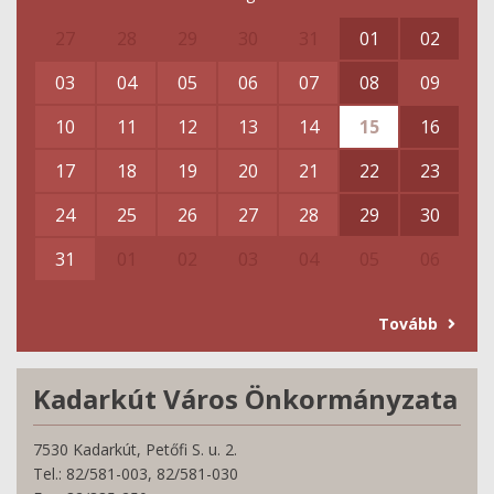
27
28
29
30
31
01
02
03
04
05
06
07
08
09
10
11
12
13
14
15
16
17
18
19
20
21
22
23
24
25
26
27
28
29
30
31
01
02
03
04
05
06
Tovább
Kadarkút Város Önkormányzata
7530 Kadarkút, Petőfi S. u. 2.
Tel.: 82/581-003, 82/581-030