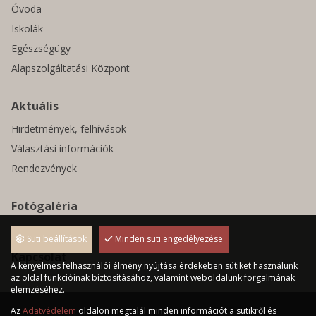
Óvoda
Iskolák
Egészségügy
Alapszolgáltatási Központ
Aktuális
Hirdetmények, felhívások
Választási információk
Rendezvények
Fotógaléria
Pályázatok
Süti beállítások
Minden süti engedélyezése
Kapcsolat
A kényelmes felhasználói élmény nyújtása érdekében sütiket használunk
az oldal funkcióinak biztosításához, valamint weboldalunk forgalmának
elemzéséhez.
Az
Adatvédelem
oldalon megtalál minden információt a sütikről és