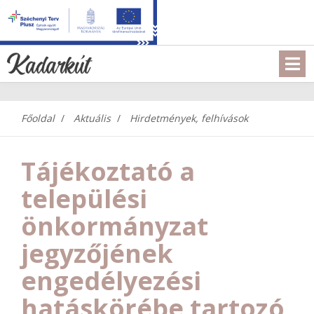
Főoldal
Aktuális
Hirdetmények, felhívások
Tájékoztató a
települési
önkormányzat
jegyzőjének
engedélyezési
hatáskörébe tartozó