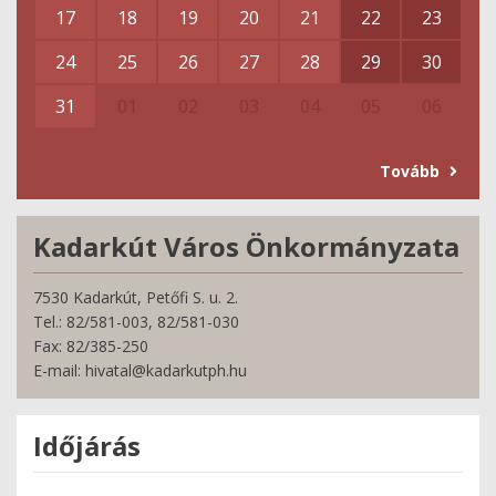
17
18
19
20
21
22
23
24
25
26
27
28
29
30
31
01
02
03
04
05
06
Tovább
Kadarkút Város Önkormányzata
7530 Kadarkút, Petőfi S. u. 2.
Tel.: 82/581-003, 82/581-030
Fax: 82/385-250
E-mail: hivatal@kadarkutph.hu
Időjárás