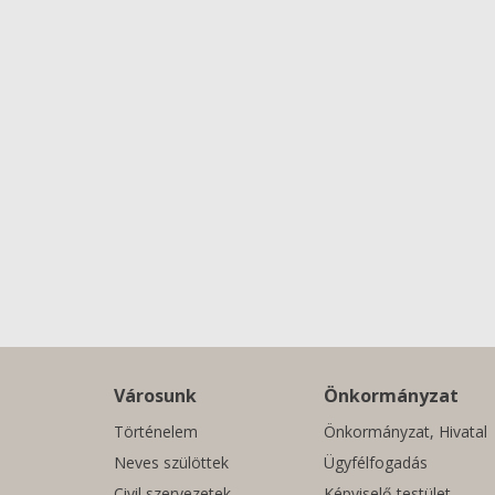
Városunk
Önkormányzat
Történelem
Önkormányzat, Hivatal
Neves szülöttek
Ügyfélfogadás
Civil szervezetek
Képviselő-testület