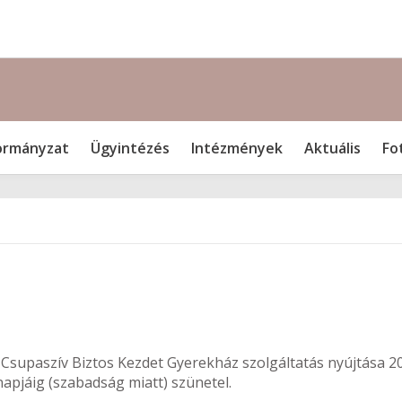
rmányzat
Ügyintézés
Intézmények
Aktuális
Fo
 Csupaszív Biztos Kezdet Gyerekház szolgáltatás nyújtása 2
napjáig (szabadság miatt) szünetel.