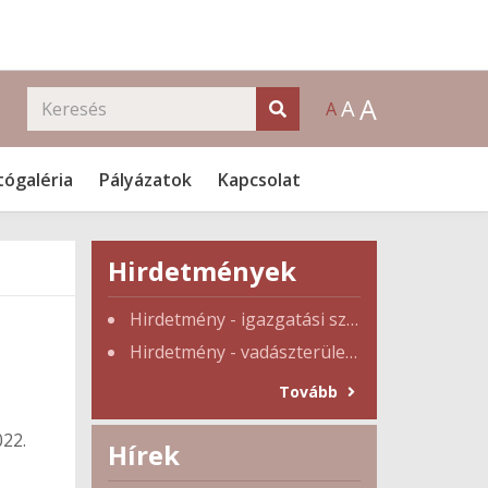
A
A
A
tógaléria
Pályázatok
Kapcsolat
Hirdetmények
Hirdetmény - igazgatási szünet
Hirdetmény - vadászterület tulajdonosi gyűlés
Tovább
022.
Hírek