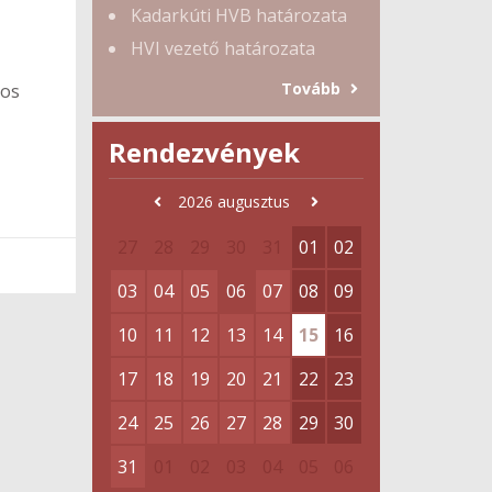
Kadarkúti HVB határozata
HVI vezető határozata
Tovább
s
Rendezvények
2026
augusztus
27
28
29
30
31
01
02
03
04
05
06
07
08
09
10
11
12
13
14
15
16
17
18
19
20
21
22
23
24
25
26
27
28
29
30
31
01
02
03
04
05
06