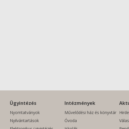
Ügyintézés
Intézmények
Aktu
Nyomtatványok
Művelődési ház és könyvtár
Hirde
Nyilvántartások
Óvoda
Válas
Elektronikus ügyintézés
Iskolák
Rend