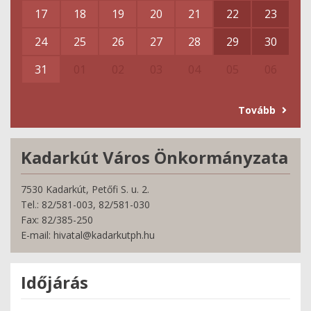
17
18
19
20
21
22
23
24
25
26
27
28
29
30
31
01
02
03
04
05
06
Tovább
Kadarkút Város Önkormányzata
7530 Kadarkút, Petőfi S. u. 2.
Tel.: 82/581-003, 82/581-030
Fax: 82/385-250
E-mail: hivatal@kadarkutph.hu
Időjárás