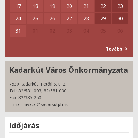
17
18
19
20
21
22
23
24
25
26
27
28
29
30
31
01
02
03
04
05
06
Tovább
Kadarkút Város Önkormányzata
7530 Kadarkút, Petőfi S. u. 2.
Tel.: 82/581-003, 82/581-030
Fax: 82/385-250
E-mail: hivatal@kadarkutph.hu
Időjárás