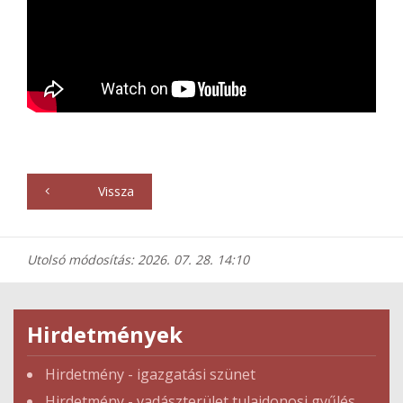
Vissza
Utolsó módosítás: 2026. 07. 28. 14:10
Hirdetmények
Hirdetmény - igazgatási szünet
Hirdetmény - vadászterület tulajdonosi gyűlés