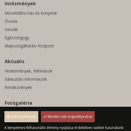
Intézmények
Művelődési ház és könyvtár
Óvoda
Iskolák
Egészségügy
Alapszolgáltatási Központ
Aktuális
Hirdetmények, felhívások
Választási információk
Rendezvények
Fotógaléria
Pályázatok
Süti beállítások
Minden süti engedélyezése
Kapcsolat
A kényelmes felhasználói élmény nyújtása érdekében sütiket használunk