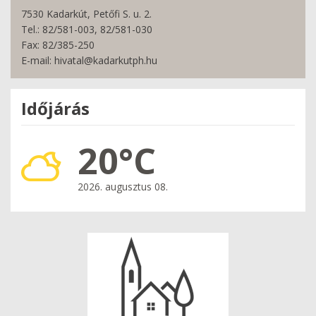
7530 Kadarkút, Petőfi S. u. 2.
Tel.: 82/581-003, 82/581-030
Fax: 82/385-250
E-mail: hivatal@kadarkutph.hu
Időjárás
20°C
2026. augusztus 08.