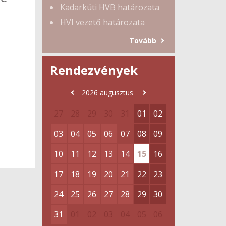
Kadarkúti HVB határozata
HVI vezető határozata
Tovább
Rendezvények
2026
augusztus
27
28
29
30
31
01
02
03
04
05
06
07
08
09
10
11
12
13
14
15
16
17
18
19
20
21
22
23
24
25
26
27
28
29
30
31
01
02
03
04
05
06