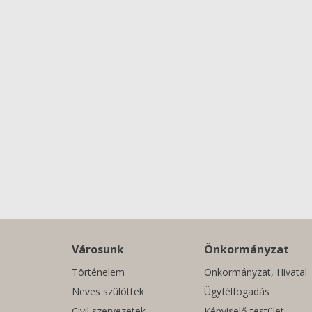
Városunk
Önkormányzat
Történelem
Önkormányzat, Hivatal
Neves szülöttek
Ügyfélfogadás
Civil szervezetek
Képviselő-testület