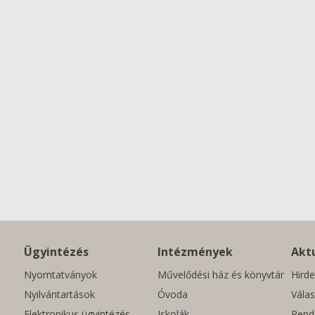
Ügyintézés
Intézmények
Aktu
Nyomtatványok
Művelődési ház és könyvtár
Hirde
Nyilvántartások
Óvoda
Válas
Elektronikus ügyintézés
Iskolák
Rend