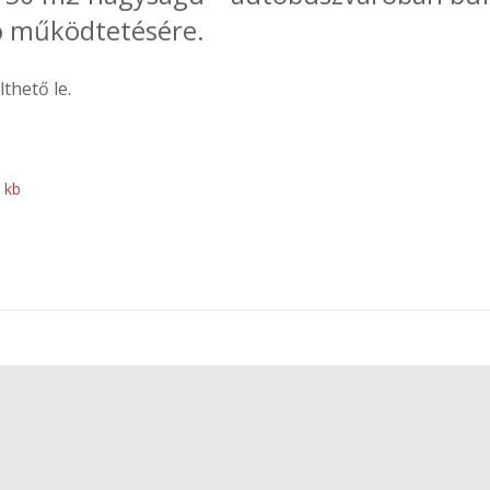
ó működtetésére.
lthető le.
 kb