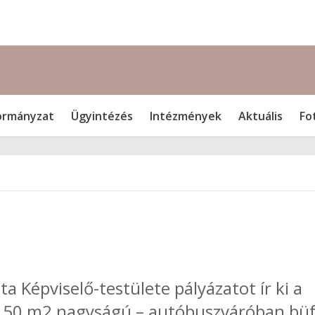
rmányzat
Ügyintézés
Intézmények
Aktuális
Fo
Képviselő-testülete pályázatot ír ki a
– 50 m2 nagyságú – autóbuszváróban bü