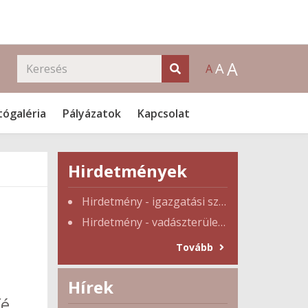
A
A
A
tógaléria
Pályázatok
Kapcsolat
Hirdetmények
Hirdetmény - igazgatási szünet
Hirdetmény - vadászterület tulajdonosi gyűlés
Tovább
Hírek
fé