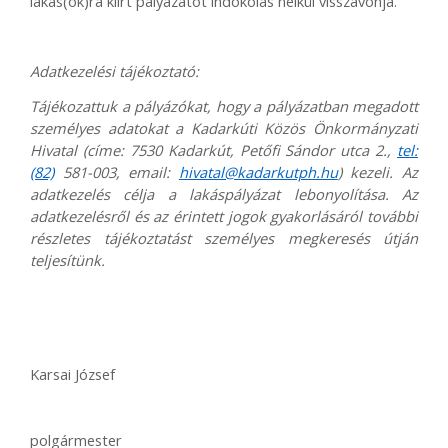
lakás(ok)ra kiírt pályázatot indokolás nélkül visszavonja.
Adatkezelési tájékoztató:
Tájékozattuk a pályázókat, hogy a pályázatban megadott
személyes adatokat a Kadarkúti Közös Önkormányzati
Hivatal (címe: 7530 Kadarkút, Petőfi Sándor utca 2.,
tel:
(82)
581-003, email:
hivatal@kadarkutph.hu
) kezeli. Az
adatkezelés célja a lakáspályázat lebonyolítása. Az
adatkezelésről és az érintett jogok gyakorlásáról további
részletes tájékoztatást személyes megkeresés útján
teljesítünk.
Karsai József
polgármester