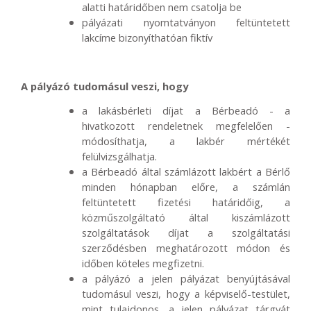
alatti határidőben nem csatolja be
pályázati nyomtatványon feltüntetett
lakcíme bizonyíthatóan fiktív
A pályázó tudomásul veszi, hogy
a lakásbérleti díjat a Bérbeadó - a
hivatkozott rendeletnek megfelelően -
módosíthatja, a lakbér mértékét
felülvizsgálhatja.
a Bérbeadó által számlázott lakbért a Bérlő
minden hónapban előre, a számlán
feltüntetett fizetési határidőig, a
közműszolgáltató által kiszámlázott
szolgáltatások díjat a szolgáltatási
szerződésben meghatározott módon és
időben köteles megfizetni.
a pályázó a jelen pályázat benyújtásával
tudomásul veszi, hogy a képviselő-testület,
mint tulajdonos, a jelen pályázat tárgyát