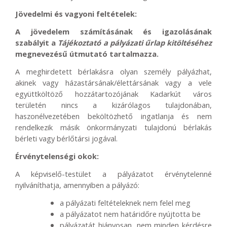
Jövedelmi és vagyoni feltételek:
A jövedelem számításának és igazolásának
szabályit a
Tájékoztató a pályázati űrlap kitöltéséhez
megnevezésű útmutató tartalmazza.
A meghirdetett bérlakásra olyan személy pályázhat,
akinek vagy házastársának/élettársának vagy a vele
együttköltöző hozzátartozójának Kadarkút város
területén nincs a kizárólagos tulajdonában,
haszonélvezetében beköltözhető ingatlanja és nem
rendelkezik másik önkormányzati tulajdonú bérlakás
bérleti vagy bérlőtársi jogával.
Érvénytelenségi okok:
A képviselő-testület a pályázatot érvénytelenné
nyilváníthatja, amennyiben a pályázó:
a pályázati feltételeknek nem felel meg
a pályázatot nem határidőre nyújtotta be
pályázatát hiányosan, nem minden kérdésre