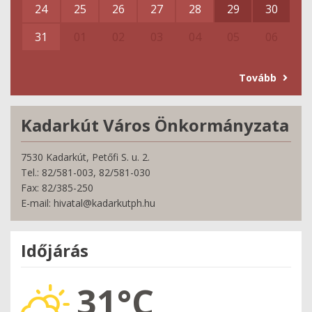
24
25
26
27
28
29
30
31
01
02
03
04
05
06
Tovább
Kadarkút Város Önkormányzata
7530 Kadarkút, Petőfi S. u. 2.
Tel.: 82/581-003, 82/581-030
Fax: 82/385-250
E-mail: hivatal@kadarkutph.hu
Időjárás
31°C