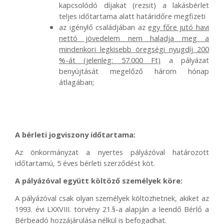
kapcsolódó díjakat (rezsit) a lakásbérlet
teljes időtartama alatt határidőre megfizeti
az igénylő családjában az
egy főre jutó havi
nettó jövedelem nem haladja meg a
mindenkori legkisebb öregségi nyugdíj 200
%-át (jelenleg: 57.000 Ft)
a pályázat
benyújtását megelőző három hónap
átlagában;
A bérleti jogviszony időtartama:
Az önkormányzat a nyertes pályázóval határozott
időtartamú, 5 éves bérleti szerződést köt.
A pályázóval együtt költöző személyek köre:
A pályázóval csak olyan személyek költözhetnek, akiket az
1993. évi LXXVIII. törvény 21.§-a alapján a leendő Bérlő a
Bérbeadó hozzájárulása nélkül is befogadhat.