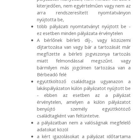
kiterjedően, nem egyértelműen vagy nem az
arra rendszeresített nyomtatványon
nyújtotta be,
több pályázati nyomtatványt nyújtott be -
ez esetben minden pályázata érvénytelen
A bérlőnek bérleti díj-, vagy közüzemi
díjtartozása van vagy bár a tartozását már
megfizette a bérleti jogviszonya tartozás
miatt felmondással megszűnt. vagy
bármilyen más jogcímen tartozása van a
Bérbeadó felé
együttköltöző családtagja ugyanazon a
lakáspályázaton külön pályázatot nyújtott be
- ebben az esetben az a pályázat
érvénytelen, amelyen a külön pályázatot
benyújtó személy együttkötöző
családtagként van feltüntetve.
a pályázatban nem a valóságnak megfelelő
adatokat közöl
a kért igazolásokat a pályázat időtartama