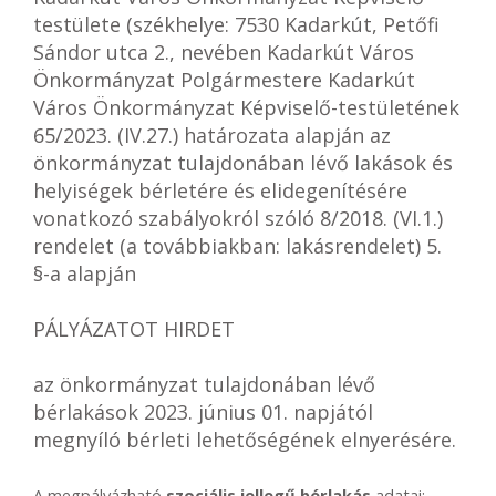
testülete (székhelye: 7530 Kadarkút, Petőfi
Sándor utca 2., nevében Kadarkút Város
Önkormányzat Polgármestere Kadarkút
Város Önkormányzat Képviselő-testületének
65/2023. (IV.27.) határozata alapján az
önkormányzat tulajdonában lévő lakások és
helyiségek bérletére és elidegenítésére
vonatkozó szabályokról szóló 8/2018. (VI.1.)
rendelet (a továbbiakban: lakásrendelet) 5.
§-a alapján
PÁLYÁZATOT HIRDET
az önkormányzat tulajdonában lévő
bérlakások 2023. június 01. napjától
megnyíló bérleti lehetőségének elnyerésére.
A megpályázható
szociális jellegű bérlakás
adatai: