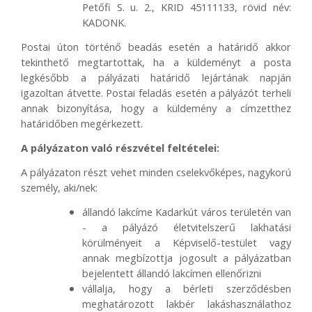
Petőfi S. u. 2., KRID 45111133, rövid név:
KADONK.
Postai úton történő beadás esetén a határidő akkor
tekinthető megtartottak, ha a küldeményt a posta
legkésőbb a pályázati határidő lejártának napján
igazoltan átvette. Postai feladás esetén a pályázót terheli
annak bizonyítása, hogy a küldemény a címzetthez
határidőben megérkezett.
A pályázaton való részvétel feltételei:
A pályázaton részt vehet minden cselekvőképes, nagykorú
személy, aki/nek:
állandó lakcíme Kadarkút város területén van
- a pályázó életvitelszerű lakhatási
körülményeit a Képviselő-testület vagy
annak megbízottja jogosult a pályázatban
bejelentett állandó lakcímen ellenőrizni
vállalja, hogy a bérleti szerződésben
meghatározott lakbér lakáshasználathoz