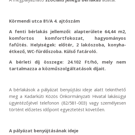
Körmendi utca 81/A 4. ajtószám
A fenti bérlakás jellemzői: alapterülete 64,44 m2,
komfortos komfortfokozat, hagyományos
fafűtés. Helyiségek: előtér, 2 lakószoba, konyha-
étkező, WC-fürdőszoba. Külső fatároló.
A bérleti díj összege: 24.102 Ft/hó, mely nem
tartalmazza a közműszolgáltatások díjait.
A bérlakások a pályázat benyújtási ideje alatt tekinthető
meg a Kadarkúti Közös Önkormányzati Hivatal lakásügyi
ügyintézőjével telefonon (82/581-003) vagy személyesen
történt előzetes időpont egyeztetést követően.
A pályázat benyújtásának ideje