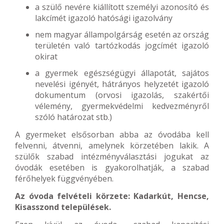
a szülő nevére kiállított személyi azonosító és
lakcímét igazoló hatósági igazolvány
nem magyar állampolgárság esetén az ország
területén való tartózkodás jogcímét igazoló
okirat
a gyermek egészségügyi állapotát, sajátos
nevelési igényét, hátrányos helyzetét igazoló
dokumentum (orvosi igazolás, szakértői
vélemény, gyermekvédelmi kedvezményről
szóló határozat stb.)
A gyermeket elsősorban abba az óvodába kell
felvenni, átvenni, amelynek körzetében lakik. A
szülők szabad intézményválasztási jogukat az
óvodák esetében is gyakorolhatják, a szabad
férőhelyek függvényében.
Az óvoda felvételi körzete: Kadarkút, Hencse,
Kisasszond települések.