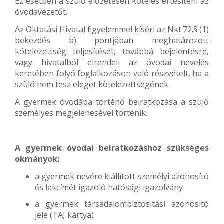
Ez esetben a szülő előzetesen köteles értesíteni az
óvodavezetőt.
Az Oktatási Hivatal figyelemmel kíséri az Nkt.72.§ (1)
bekezdés b) pontjában meghatározott
kötelezettség teljesítését, továbbá bejelentésre,
vagy hivatalból elrendeli az óvodai nevelés
keretében folyó foglalkozáson való részvételt, ha a
szülő nem tesz eleget kötelezettségének.
A gyermek óvodába történő beiratkozása a szülő
személyes megjelenésével történik.
A gyermek óvodai beiratkozáshoz szükséges
okmányok:
a gyermek nevére kiállított személyi azonosító
és lakcímét igazoló hatósági igazolvány
a gyermek társadalombiztosítási azonosító
jele (TAJ kártya)