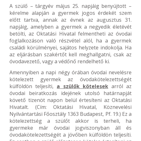
A szülő – tárgyév május 25. napjáig benyújtott –
kérelme alapján a gyermek jogos érdekét szem
előtt tartva, annak az évnek az augusztus 31.
napjáig, amelyben a gyermek a negyedik életévét
betölti, az Oktatási Hivatal felmentheti az óvodai
foglalkozáson való részvétel alól, ha a gyermek
családi körülményei, sajátos helyzete indokolja. Ha
az eljárásban szakértőt kell meghallgatni, csak az
óvodavezető, vagy a védőnő rendelhető ki.
Amennyiben a napi négy órában óvodai nevelésre
kötelezett gyermek az óvodakötelezettségét
külföldön teljesíti,
a szülők kötelesek
arról az
óvodai beiratkozás idejének utolsó határnapját
követő tizenöt napon belül értesíteni az Oktatási
Hivatalt. (Cím: Oktatási Hivatal, Köznevelési
Nyilvántartási Főosztály 1363 Budapest, Pf. 19.) Ez a
kötelezettség a szülőt akkor is terheli, ha
gyermeke már óvodai jogviszonyban áll és
óvodakötelezettségét a jövőben külföldön teljesíti.