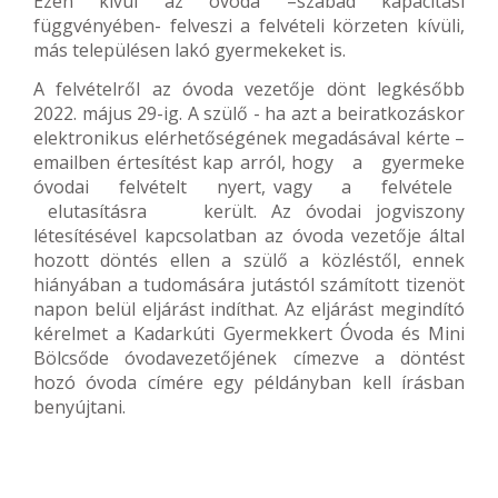
Ezen kívül az óvoda –szabad kapacitási
függvényében- felveszi a felvételi körzeten kívüli,
más településen lakó gyermekeket is.
A felvételről az óvoda vezetője dönt legkésőbb
2022. május 29-ig. A szülő - ha azt a beiratkozáskor
elektronikus elérhetőségének megadásával kérte –
emailben értesítést kap arról, hogy a gyermeke
óvodai felvételt nyert, vagy a felvétele
elutasításra került. Az óvodai jogviszony
létesítésével kapcsolatban az óvoda vezetője által
hozott döntés ellen a szülő a közléstől, ennek
hiányában a tudomására jutástól számított tizenöt
napon belül eljárást indíthat. Az eljárást megindító
kérelmet a Kadarkúti Gyermekkert Óvoda és Mini
Bölcsőde óvodavezetőjének címezve a döntést
hozó óvoda címére egy példányban kell írásban
benyújtani.