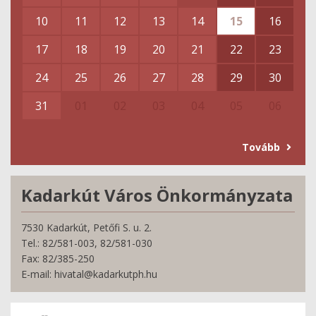
10
11
12
13
14
15
16
17
18
19
20
21
22
23
24
25
26
27
28
29
30
31
01
02
03
04
05
06
Tovább
Kadarkút Város Önkormányzata
7530 Kadarkút, Petőfi S. u. 2.
Tel.: 82/581-003, 82/581-030
Fax: 82/385-250
E-mail: hivatal@kadarkutph.hu