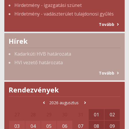
Hirdetmény - igazgatási szünet
Hirdetmény - vadászterület tulajdonosi gyűlés
Tovább
Hírek
Kadarkúti HVB határozata
HVI vezető határozata
Tovább
Rendezvények
2026
augusztus
27
28
29
30
31
01
02
03
04
05
06
07
08
09