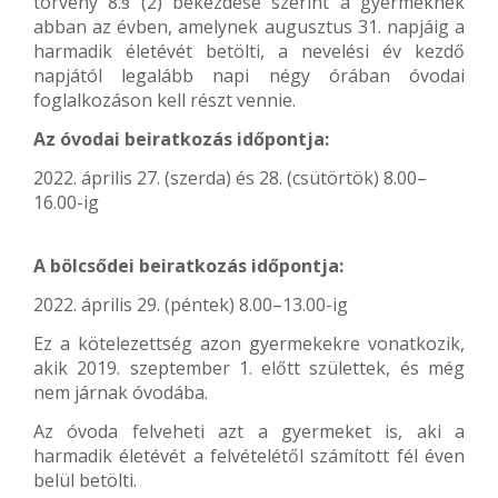
törvény 8.§ (2) bekezdése szerint a gyermeknek
abban az évben, amelynek augusztus 31. napjáig a
harmadik életévét betölti, a nevelési év kezdő
napjától legalább napi négy órában óvodai
foglalkozáson kell részt vennie.
Az óvodai beiratkozás időpontja:
2022. április 27. (szerda) és 28. (csütörtök) 8.00–
16.00-ig
A bölcsődei beiratkozás időpontja:
2022. április 29. (péntek) 8.00–13.00-ig
Ez a kötelezettség azon gyermekekre vonatkozik,
akik 2019. szeptember 1. előtt születtek, és még
nem járnak óvodába.
Az óvoda felveheti azt a gyermeket is, aki a
harmadik életévét a felvételétől számított fél éven
belül betölti.