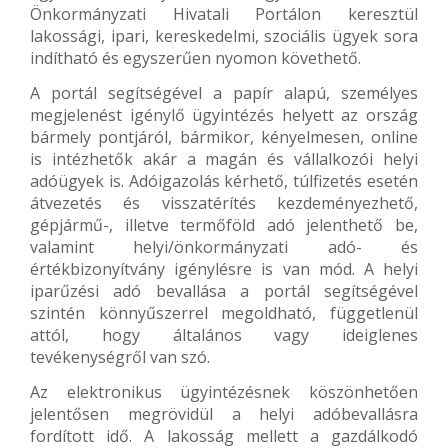
Önkormányzati Hivatali Portálon keresztül
lakossági, ipari, kereskedelmi, szociális ügyek sora
indítható és egyszerűen nyomon követhető.
A portál segítségével a papír alapú, személyes
megjelenést igénylő ügyintézés helyett az ország
bármely pontjáról, bármikor, kényelmesen, online
is intézhetők akár a magán és vállalkozói helyi
adóügyek is. Adóigazolás kérhető, túlfizetés esetén
átvezetés és visszatérítés kezdeményezhető,
gépjármű-, illetve termőföld adó jelenthető be,
valamint helyi/önkormányzati adó- és
értékbizonyítvány igénylésre is van mód. A helyi
iparűzési adó bevallása a portál segítségével
szintén könnyűszerrel megoldható, függetlenül
attól, hogy általános vagy ideiglenes
tevékenységről van szó.
Az elektronikus ügyintézésnek köszönhetően
jelentősen megrövidül a helyi adóbevallásra
fordított idő. A lakosság mellett a gazdálkodó