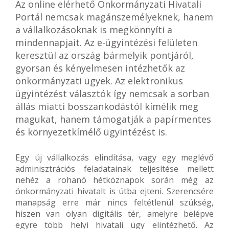
Az online elérhető Önkormányzati Hivatali
Portál nemcsak magánszemélyeknek, hanem
a vállalkozásoknak is megkönnyíti a
mindennapjait. Az e-ügyintézési felületen
keresztül az ország bármelyik pontjáról,
gyorsan és kényelmesen intézhetők az
önkormányzati ügyek. Az elektronikus
ügyintézést választók így nemcsak a sorban
állás miatti bosszankodástól kímélik meg
magukat, hanem támogatják a papírmentes
és környezetkímélő ügyintézést is.
Egy új vállalkozás elindítása, vagy egy meglévő
adminisztrációs feladatainak teljesítése mellett
nehéz a rohanó hétköznapok során még az
önkormányzati hivatalt is útba ejteni. Szerencsére
manapság erre már nincs feltétlenül szükség,
hiszen van olyan digitális tér, amelyre belépve
egyre több helyi hivatali ügy elintézhető. Az