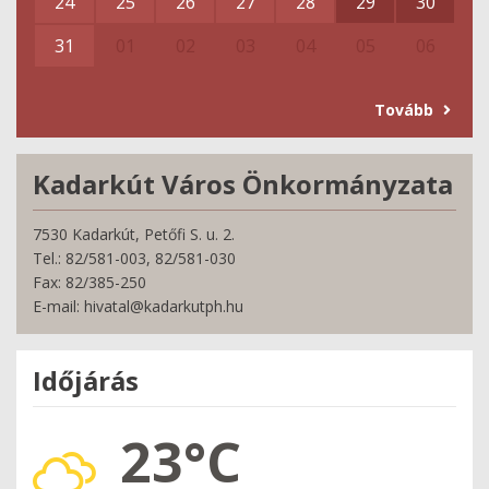
24
25
26
27
28
29
30
31
01
02
03
04
05
06
Tovább
Kadarkút Város Önkormányzata
7530 Kadarkút, Petőfi S. u. 2.
Tel.: 82/581-003, 82/581-030
Fax: 82/385-250
E-mail: hivatal@kadarkutph.hu
Időjárás
23°C