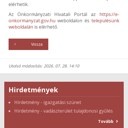
elérhetik.
Az Önkormányzati Hivatali Portál az
https://e-
onkormanyzat.gov.h
u
weboldalon és
településünk
weboldalán
is elérhető.
Vissza
Utolsó módosítás: 2026. 07. 28. 14:10
Hirdetmények
Hirdetmény - igazgatási szünet
Hirdetmény - vadászterület tulajdonosi gyűlés
Tovább