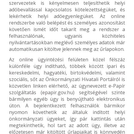
szervezetek is kényelmesen teljesíthetik helyi
adóbevallással kapcsolatos kötelezettségüket, és
lekérhetik helyi adóegyenlegüket. Az online
rendszerbe való belépést és személyes azonosítást
követően ismét időt takarít meg a rendszer a
felhasználónak, ugyanis közhiteles
nyilvántartásokban meglévő személyes adatok már
automatikusan kitöltve jelennek meg az űrlapokon.
Az online ügyintézési felületen közel félszáz
különféle ügy indítható, többek között ipari és
kereskedelmi, hagyatéki, birtokvédelmi, valamint
szociális, sőt az Önkormányzati Hivatali Portálról is
közvetlen linken elérhető, az úgynevezett e-Papír
szolgáltatás (epapir.gov.hu) segítségével szinte
bármilyen egyéb ügy is benyújtható elektronikus
úton. A bejelentkezett felhasználók bármikor
nyomon követhetik az általuk indított helyi
önkormányzati ügyeket, így pár kattintás után
megtekinthetik, hol tart az adott ügy, illetve az
előzetesen már kitöltött űrlapjaikat is könnyedén