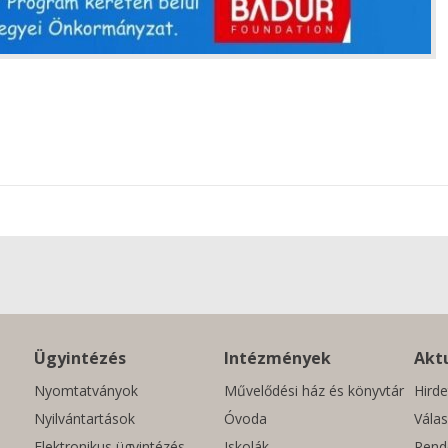
Ügyintézés
Intézmények
Aktu
Nyomtatványok
Művelődési ház és könyvtár
Hirde
Nyilvántartások
Óvoda
Válas
Elektronikus ügyintézés
Iskolák
Rend