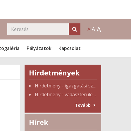
A
A
A
tógaléria
Pályázatok
Kapcsolat
Hirdetmények
Hirdetmény - igazgatási szünet
Hirdetmény - vadászterület tulajdonosi gyűlés
Tovább
Hírek