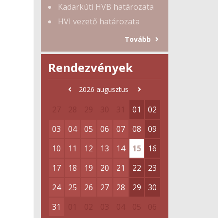
Kadarkúti HVB határozata
HVI vezető határozata
Tovább
Rendezvények
2026
augusztus
27
28
29
30
31
01
02
03
04
05
06
07
08
09
10
11
12
13
14
15
16
17
18
19
20
21
22
23
24
25
26
27
28
29
30
31
01
02
03
04
05
06