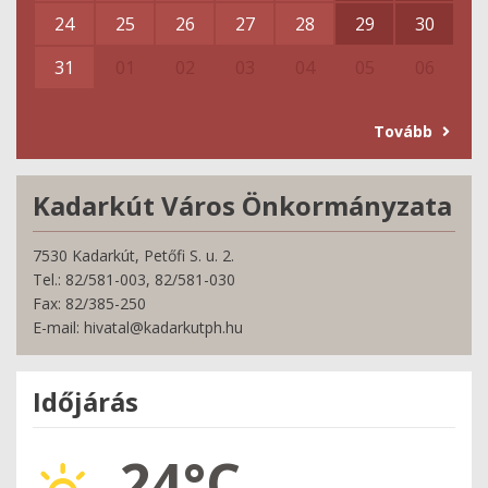
24
25
26
27
28
29
30
31
01
02
03
04
05
06
Tovább
Kadarkút Város Önkormányzata
7530 Kadarkút, Petőfi S. u. 2.
Tel.: 82/581-003, 82/581-030
Fax: 82/385-250
E-mail: hivatal@kadarkutph.hu
Időjárás
24°C