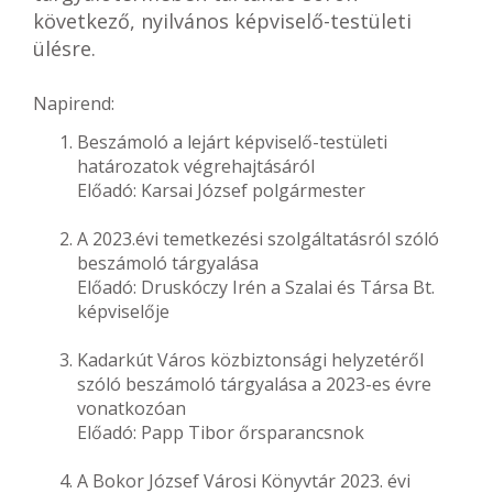
következő, nyilvános képviselő-testületi
ülésre.
Napirend:
Beszámoló a lejárt képviselő-testületi
határozatok végrehajtásáról
Előadó: Karsai József polgármester
A 2023.évi temetkezési szolgáltatásról szóló
beszámoló tárgyalása
Előadó: Druskóczy Irén a Szalai és Társa Bt.
képviselője
Kadarkút Város közbiztonsági helyzetéről
szóló beszámoló tárgyalása a 2023-es évre
vonatkozóan
Előadó: Papp Tibor őrsparancsnok
A Bokor József Városi Könyvtár 2023. évi