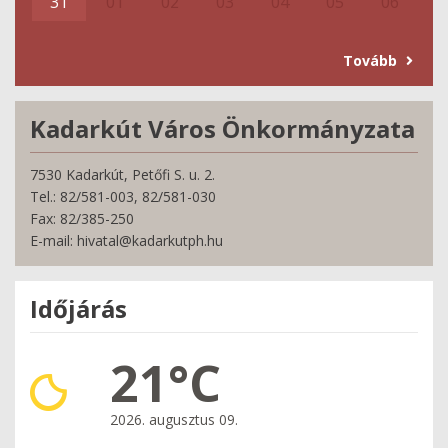
31
01
02
03
04
05
06
Tovább
Kadarkút Város Önkormányzata
7530 Kadarkút, Petőfi S. u. 2.
Tel.: 82/581-003, 82/581-030
Fax: 82/385-250
E-mail: hivatal@kadarkutph.hu
Időjárás
21°C
2026. augusztus 09.