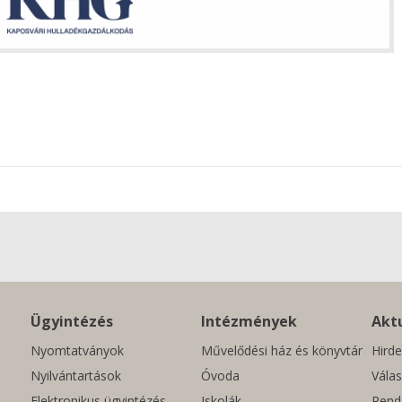
Ügyintézés
Intézmények
Aktu
Nyomtatványok
Művelődési ház és könyvtár
Hirde
Nyilvántartások
Óvoda
Válas
Elektronikus ügyintézés
Iskolák
Rend