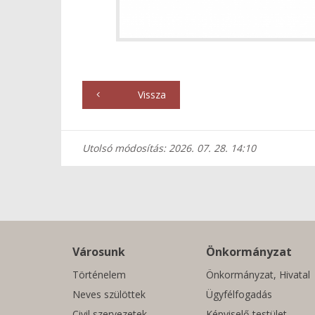
Vissza
Utolsó módosítás: 2026. 07. 28. 14:10
Városunk
Önkormányzat
Történelem
Önkormányzat, Hivatal
Neves szülöttek
Ügyfélfogadás
Civil szervezetek
Képviselő-testület