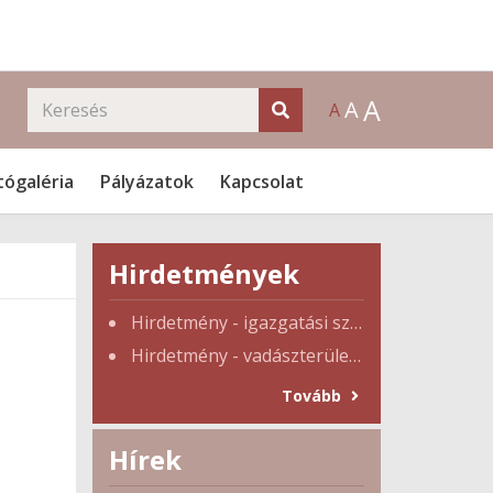
A
A
A
tógaléria
Pályázatok
Kapcsolat
Hirdetmények
Hirdetmény - igazgatási szünet
Hirdetmény - vadászterület tulajdonosi gyűlés
Tovább
Hírek