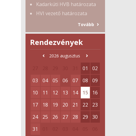
Kadarkúti HVB határozata
HVI vezető határozata
Tovább
Rendezvények
2026
augusztus
27
28
29
30
31
01
02
03
04
05
06
07
08
09
10
11
12
13
14
15
16
17
18
19
20
21
22
23
24
25
26
27
28
29
30
31
01
02
03
04
05
06