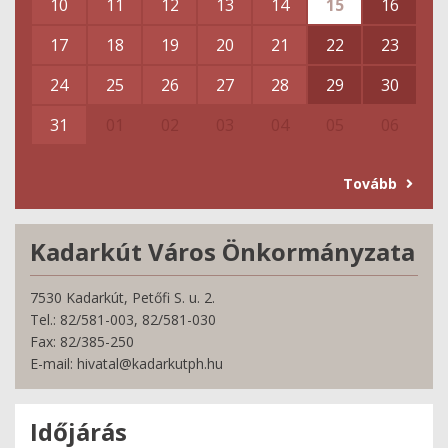
10
11
12
13
14
15
16
17
18
19
20
21
22
23
24
25
26
27
28
29
30
31
01
02
03
04
05
06
Tovább
Kadarkút Város Önkormányzata
7530 Kadarkút, Petőfi S. u. 2.
Tel.: 82/581-003, 82/581-030
Fax: 82/385-250
E-mail: hivatal@kadarkutph.hu
Időjárás