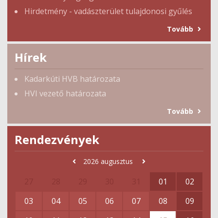
Hirdetmény - vadászterület tulajdonosi gyűlés
Tovább
Hírek
Kadarkúti HVB határozata
HVI vezető határozata
Tovább
Rendezvények
2026
augusztus
27
28
29
30
31
01
02
03
04
05
06
07
08
09