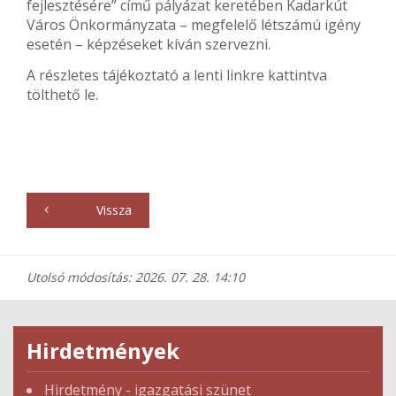
fejlesztésére” című pályázat keretében Kadarkút
Város Önkormányzata – megfelelő létszámú igény
esetén – képzéseket kíván szervezni.
A részletes tájékoztató a lenti linkre kattintva
tölthető le.
Vissza
Utolsó módosítás: 2026. 07. 28. 14:10
Hirdetmények
Hirdetmény - igazgatási szünet