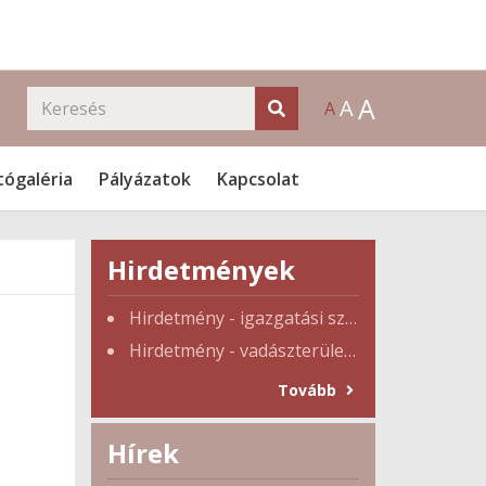
A
A
A
tógaléria
Pályázatok
Kapcsolat
Hirdetmények
Hirdetmény - igazgatási szünet
Hirdetmény - vadászterület tulajdonosi gyűlés
Tovább
Hírek