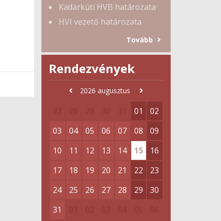
Kadarkúti HVB határozata
HVI vezető határozata
Tovább
Rendezvények
2026
augusztus
27
28
29
30
31
01
02
03
04
05
06
07
08
09
10
11
12
13
14
15
16
17
18
19
20
21
22
23
24
25
26
27
28
29
30
31
01
02
03
04
05
06