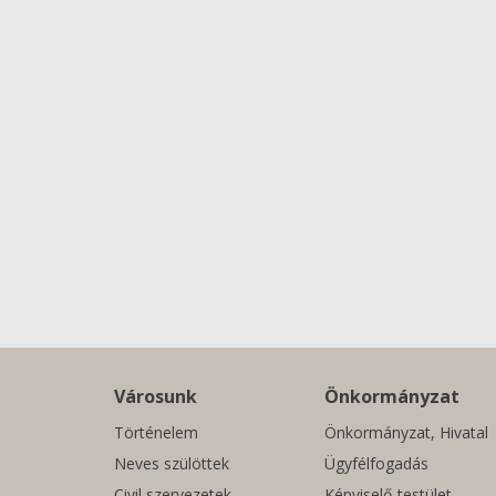
Városunk
Önkormányzat
Történelem
Önkormányzat, Hivatal
Neves szülöttek
Ügyfélfogadás
Civil szervezetek
Képviselő-testület