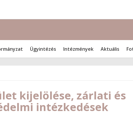
rmányzat
Ügyintézés
Intézmények
Aktuális
Fo
et kijelölése, zárlati és
édelmi intézkedések