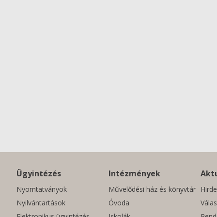
Ügyintézés
Intézmények
Aktu
Nyomtatványok
Művelődési ház és könyvtár
Hirde
Nyilvántartások
Óvoda
Válas
Elektronikus ügyintézés
Iskolák
Rend