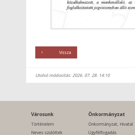
Vissza
Utolsó módosítás: 2026. 07. 28. 14:10
Városunk
Önkormányzat
Történelem
Önkormányzat, Hivatal
Neves szülöttek
Ügyfélfogadás