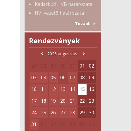
Kadarkúti HVB határozata
HVI vezető határozata
Tovább
Rendezvények
2026
augusztus
27
28
29
30
31
01
02
03
04
05
06
07
08
09
10
11
12
13
14
15
16
17
18
19
20
21
22
23
24
25
26
27
28
29
30
31
01
02
03
04
05
06