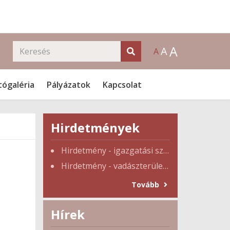
A
A
A
tógaléria
Pályázatok
Kapcsolat
Hirdetmények
Hirdetmény - igazgatási szünet
Hirdetmény - vadászterület tulajdonosi gyűlés
Tovább
Hírek