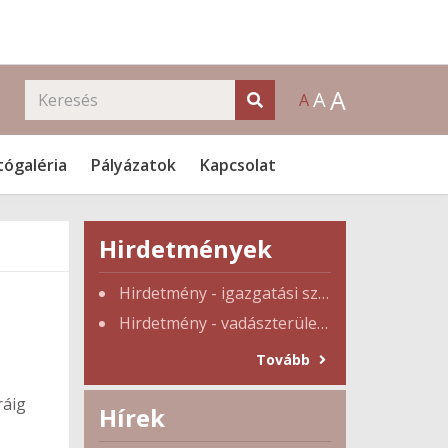
A
A
A
tógaléria
Pályázatok
Kapcsolat
Hirdetmények
Hirdetmény - igazgatási szünet
Hirdetmény - vadászterület tulajdonosi gyűlés
Tovább
ráig
Hírek