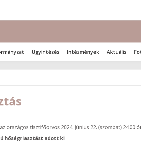
rmányzat
Ügyintézés
Intézmények
Aktuális
Fo
ztás
az országos tisztifőorvos 2024. június 22. (szombat) 24.00 ó
okú hőségriasztást adott ki