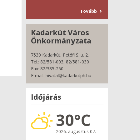
Tovább
Kadarkút Város
Önkormányzata
7530 Kadarkút, Petőfi S. u. 2.
Tel.: 82/581-003, 82/581-030
Fax: 82/385-250
E-mail: hivatal@kadarkutph.hu
Időjárás
30°C
2026. augusztus 07.