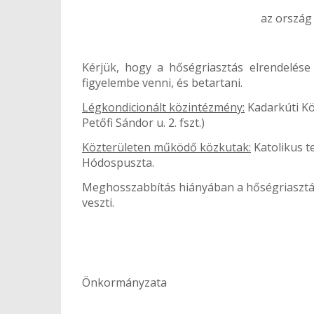
az ország
Kérjük, hogy a hőségriasztás elrendelése 
figyelembe venni, és betartani.
Légkondicionált közintézmény:
Kadarkúti Kö
Petőfi Sándor u. 2. fszt.)
Közterületen működő közkutak:
Katolikus te
Hódospuszta.
Meghosszabbítás hiányában a hőségriasztás
veszti.
Kadark
Önkormányzata