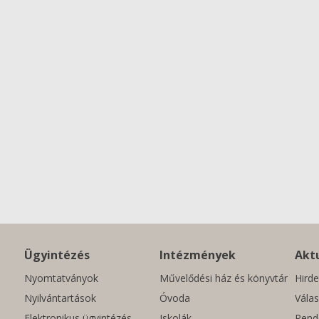
Ügyintézés
Intézmények
Aktu
Nyomtatványok
Művelődési ház és könyvtár
Hirde
Nyilvántartások
Óvoda
Válas
Elektronikus ügyintézés
Iskolák
Rend