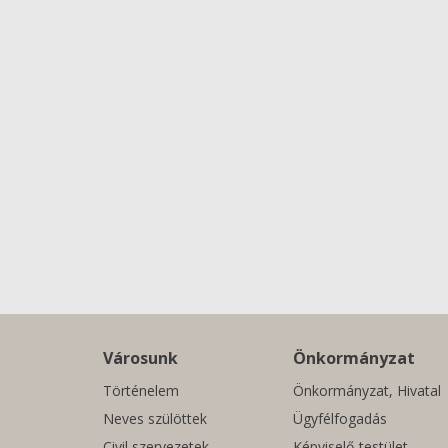
Városunk
Önkormányzat
Történelem
Önkormányzat, Hivatal
Neves szülöttek
Ügyfélfogadás
Civil szervezetek
Képviselő-testület