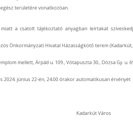
 egész területére vonatkozóan.
miatt a csatolt tájékoztató anyagban leírtakat szívesked
zös Önkormányzati Hivatal Házasságkötő terem (Kadarkút,
mplom mellett, Árpád u. 109., Vótapuszta 30., Dózsa Gy. u. 69
 2024. június 22-én, 24.00 órakor automatikusan érvényét
út Város