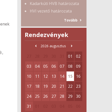
Kadarkúti HVB határozata
HVI vezető határozata
Tovább
jenek
Rendezvények
2026
augusztus
.,
27
28
29
30
31
01
02
03
04
05
06
07
08
09
10
11
12
13
14
15
16
17
18
19
20
21
22
23
24
25
26
27
28
29
30
31
01
02
03
04
05
06