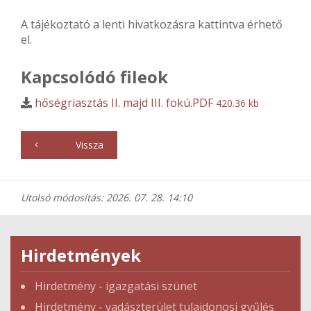
A tájékoztató a lenti hivatkozásra kattintva érhető
el.
Kapcsolódó fileok
hőségriasztás II. majd III. fokú.PDF
420.36 kb
Vissza
Utolsó módosítás: 2026. 07. 28. 14:10
Hirdetmények
Hirdetmény - igazgatási szünet
Hirdetmény - vadászterület tulajdonosi gyűlés