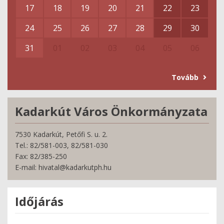
17
18
19
20
21
22
23
24
25
26
27
28
29
30
31
01
02
03
04
05
06
Tovább
Kadarkút Város Önkormányzata
7530 Kadarkút, Petőfi S. u. 2.
Tel.: 82/581-003, 82/581-030
Fax: 82/385-250
E-mail: hivatal@kadarkutph.hu
Időjárás