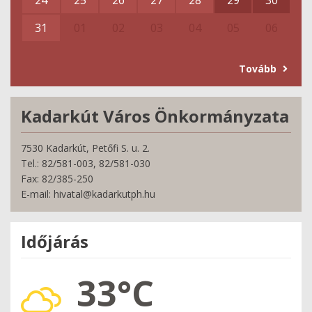
31
01
02
03
04
05
06
Tovább
Kadarkút Város Önkormányzata
7530 Kadarkút, Petőfi S. u. 2.
Tel.: 82/581-003, 82/581-030
Fax: 82/385-250
E-mail: hivatal@kadarkutph.hu
Időjárás
33°C