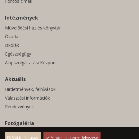
Fontos címek
Intézmények
Művelődési ház és könyvtár
Óvoda
Iskolák
Egészségügy
Alapszolgáltatási Központ
Aktuális
Hirdetmények, felhívások
Választási információk
Rendezvények
Fotógaléria
Pályázatok
Süti beállítások
Minden süti engedélyezése