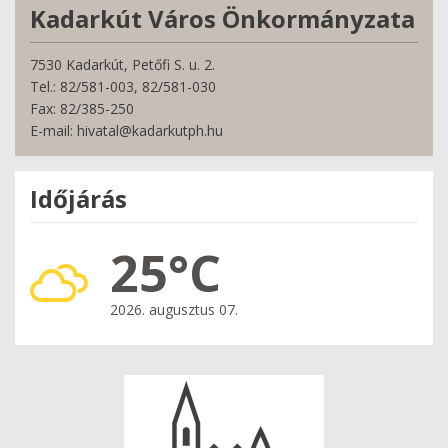
Kadarkút Város Önkormányzata
7530 Kadarkút, Petőfi S. u. 2.
Tel.: 82/581-003, 82/581-030
Fax: 82/385-250
E-mail: hivatal@kadarkutph.hu
Időjárás
25°C
2026. augusztus 07.