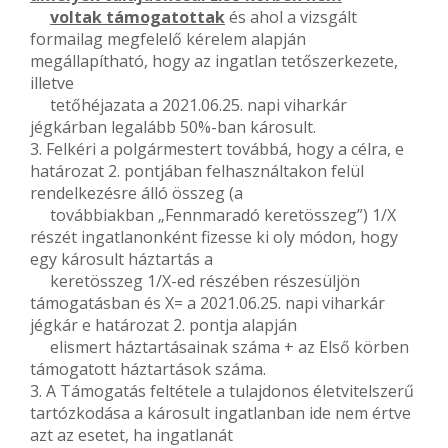
voltak támogatottak
és ahol a vizsgált
formailag megfelelő kérelem alapján
megállapítható, hogy az ingatlan tetőszerkezete,
illetve
tetőhéjazata a 2021.06.25. napi viharkár
jégkárban legalább 50%-ban károsult.
3. Felkéri a polgármestert továbbá, hogy a célra, e
határozat 2. pontjában felhasználtakon felül
rendelkezésre álló összeg (a
továbbiakban „Fennmaradó keretösszeg”) 1/X
részét ingatlanonként fizesse ki oly módon, hogy
egy károsult háztartás a
keretösszeg 1/X-ed részében részesüljön
támogatásban és X= a 2021.06.25. napi viharkár
jégkár e határozat 2. pontja alapján
elismert háztartásainak száma + az Első körben
támogatott háztartások száma.
3. A Támogatás feltétele a tulajdonos életvitelszerű
tartózkodása a károsult ingatlanban ide nem értve
azt az esetet, ha ingatlanát