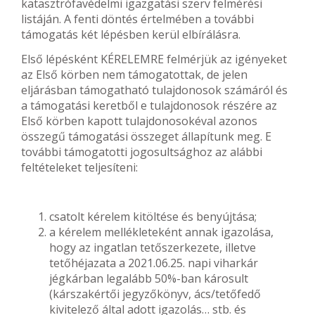
katasztrófavédelmi igazgatási szerv felmérési
listáján. A fenti döntés értelmében a további
támogatás két lépésben kerül elbírálásra.
Első lépésként KÉRELEMRE felmérjük az igényeket
az Első körben nem támogatottak, de jelen
eljárásban támogatható tulajdonosok számáról és
a támogatási keretből e tulajdonosok részére az
Első körben kapott tulajdonosokéval azonos
összegű támogatási összeget állapítunk meg. E
további támogatotti jogosultsághoz az alábbi
feltételeket teljesíteni:
csatolt kérelem kitöltése és benyújtása;
a kérelem mellékleteként annak igazolása,
hogy az ingatlan tetőszerkezete, illetve
tetőhéjazata a 2021.06.25. napi viharkár
jégkárban legalább 50%-ban károsult
(kárszakértői jegyzőkönyv, ács/tetőfedő
kivitelező által adott igazolás… stb. és