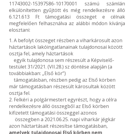
11743002-15397586-10170001 számú számlán
elkülönítetten gyűjtött és még rendelkezésre álló
6.121.613 Ft támogatási összeget e célnak
megfelelően felhasználva az alábbi módon kívánja
elosztani:
1. A befolyt összeget részben a viharkárosult azon
háztartások lakóingatlanainak tulajdonosai között
osztja fel, amely háztartások
egyik tulajdonosa sem részesült a Képviselő-
testület 31/2021. (VII.28.) sz döntése alapján (a
továbbiakban: „Első kör”)
támogatásban, részben pedig az Első körben
már támogatásban részesült károsultak között
osztja fel.
2. Felkéri a polgármestert egyrészt, hogy a célra
rendelkezésre álló összegből az Első körben
kifizetett támogatási összeggel azonos
összegben a 2021.06.25. napi viharkár jégkár
azon háztartásait részesítse támogatásban,
amelyek tulajdonosai Első körben nem