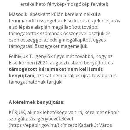
értékelhető fénykép/mozgókép felvétel)
Második lépésként külön kérelem nélkül a
fennmaradó összeget az Első körös és jelen eljárás
első lépése alapján megállapított további
támogatottak számának összegével osztjuk és
ezen összeggel az eddig megállapított egyes
támogatási összegeket megemeljük.
Felhívjuk T. igénylők figyelmét továbbá, hogy az
Első körben (2021. augusztusban) benyújtott és
támogatott kérelmeket nem kell ismét
benyújtani
, azokat nem bíráljuk újra, továbbra is
támogathatónak tartjuk!
A kérelmek benyújtása:
KÉRJÜK, akinek lehetősége van rá, kérelmét ePapír
szolgáltatás igénybevételével
(https://epapir.gov.hu/) címzett: Kadarkút Város