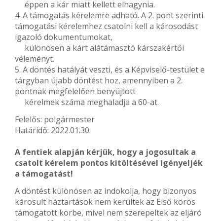
éppen a kár miatt kellett elhagynia.
4. A támogatás kérelemre adható. A 2. pont szerinti
támogatási kérelemhez csatolni kell a károsodást
igazoló dokumentumokat,
különösen a kárt alátámasztó kárszakértői
véleményt.
5. A döntés hatályát veszti, és a Képviselő-testület e
tárgyban újabb döntést hoz, amennyiben a 2.
pontnak megfelelően benyújtott
kérelmek száma meghaladja a 60-at.
Felelős: polgármester
Határidő: 2022.01.30.
A fentiek alapján kérjük, hogy a jogosultak a
csatolt kérelem pontos kitöltésével igényeljék
a támogatást!
A döntést különösen az indokolja, hogy bizonyos
károsult háztartások nem kerültek az Első körös
támogatott körbe, mivel nem szerepeltek az eljáró