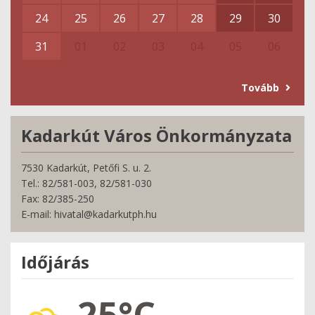
24
25
26
27
28
29
30
31
01
02
03
04
05
06
Tovább
Kadarkút Város Önkormányzata
7530 Kadarkút, Petőfi S. u. 2.
Tel.: 82/581-003, 82/581-030
Fax: 82/385-250
E-mail: hivatal@kadarkutph.hu
Időjárás
25°C