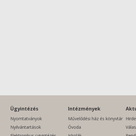
Ügyintézés
Intézmények
Aktu
Nyomtatványok
Művelődési ház és könyvtár
Hirde
Nyilvántartások
Óvoda
Válas
Elektronikus ügyintézés
Iskolák
Rend