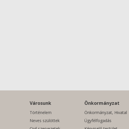
Városunk
Önkormányzat
Történelem
Önkormányzat, Hivatal
Neves szülöttek
Ügyfélfogadás
Civil szervezetek
Képviselő-testület