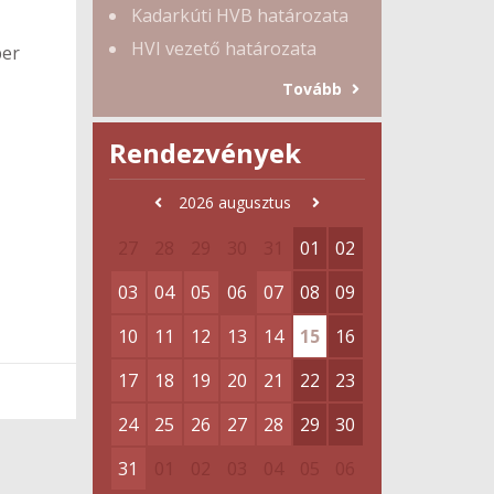
Kadarkúti HVB határozata
HVI vezető határozata
ber
Tovább
Rendezvények
2026
augusztus
27
28
29
30
31
01
02
03
04
05
06
07
08
09
10
11
12
13
14
15
16
17
18
19
20
21
22
23
24
25
26
27
28
29
30
31
01
02
03
04
05
06