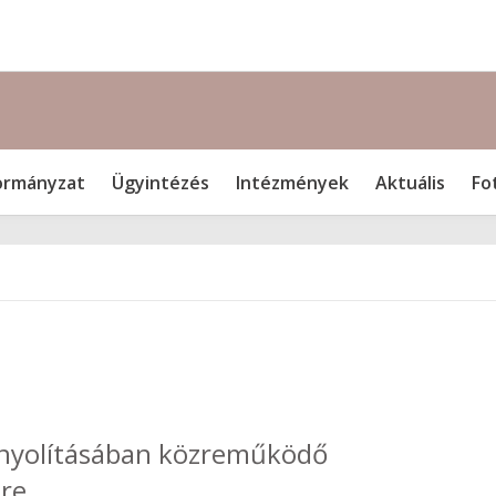
rmányzat
Ügyintézés
Intézmények
Aktuális
Fo
bonyolításában közreműködő
ére