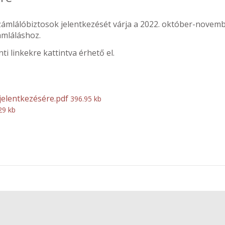
zámlálóbiztosok jelentkezését várja a 2022. október-novem
mláláshoz.
nti linkekre kattintva érhető el.
 jelentkezésére.pdf
396.95 kb
29 kb