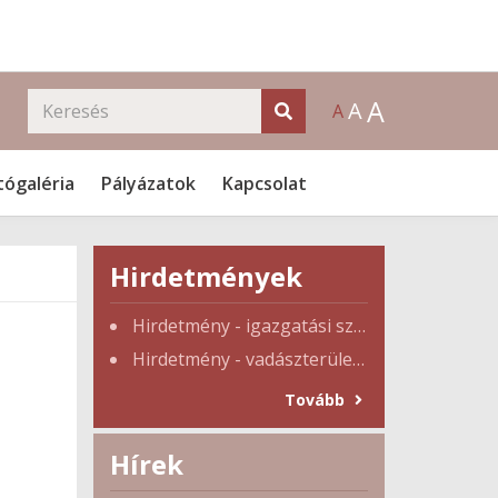
A
A
A
tógaléria
Pályázatok
Kapcsolat
Hirdetmények
Hirdetmény - igazgatási szünet
Hirdetmény - vadászterület tulajdonosi gyűlés
Tovább
Hírek