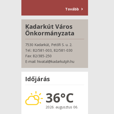
Tovább
Kadarkút Város
Önkormányzata
7530 Kadarkút, Petőfi S. u. 2.
Tel.: 82/581-003, 82/581-030
Fax: 82/385-250
E-mail: hivatal@kadarkutph.hu
Időjárás
36°C
2026. augusztus 06.