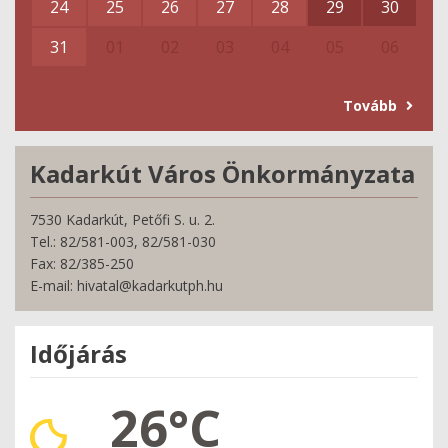
24
25
26
27
28
29
30
31
01
02
03
04
05
06
Tovább
Kadarkút Város Önkormányzata
7530 Kadarkút, Petőfi S. u. 2.
Tel.: 82/581-003, 82/581-030
Fax: 82/385-250
E-mail: hivatal@kadarkutph.hu
Időjárás
26°C