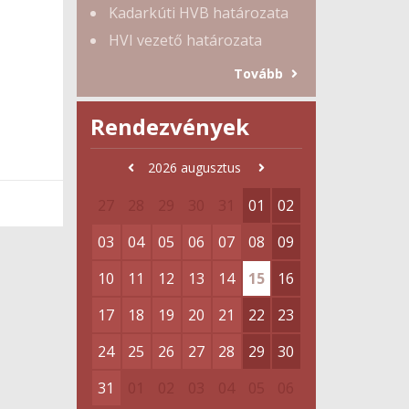
Kadarkúti HVB határozata
HVI vezető határozata
Tovább
Rendezvények
2026
augusztus
27
28
29
30
31
01
02
03
04
05
06
07
08
09
10
11
12
13
14
15
16
17
18
19
20
21
22
23
24
25
26
27
28
29
30
31
01
02
03
04
05
06