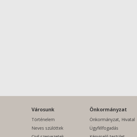
Városunk
Önkormányzat
Történelem
Önkormányzat, Hivatal
Neves szülöttek
Ügyfélfogadás
Civil szervezetek
Képviselő-testület