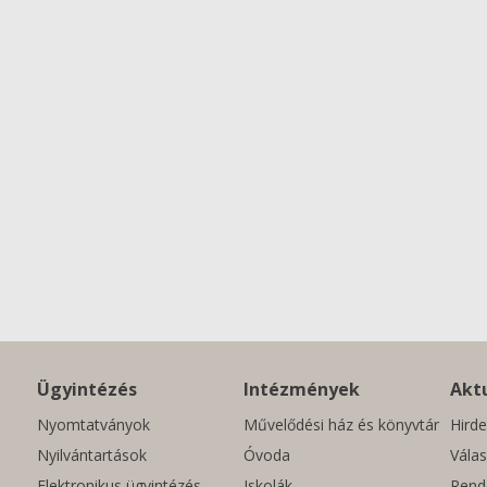
Ügyintézés
Intézmények
Aktu
Nyomtatványok
Művelődési ház és könyvtár
Hirde
Nyilvántartások
Óvoda
Válas
Elektronikus ügyintézés
Iskolák
Rend