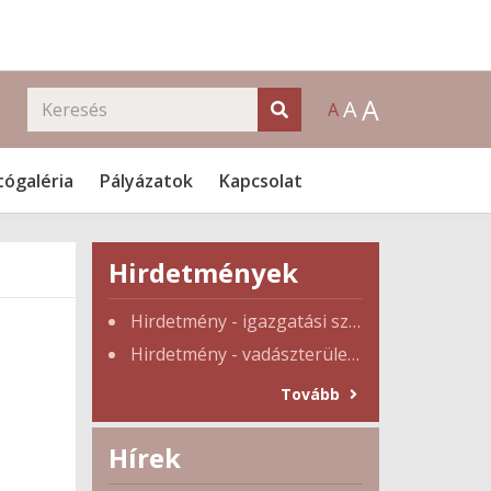
A
A
A
tógaléria
Pályázatok
Kapcsolat
Hirdetmények
Hirdetmény - igazgatási szünet
Hirdetmény - vadászterület tulajdonosi gyűlés
Tovább
Hírek