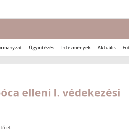
rmányzat
Ügyintézés
Intézmények
Aktuális
Fo
ca elleni I. védekezési
tő el.