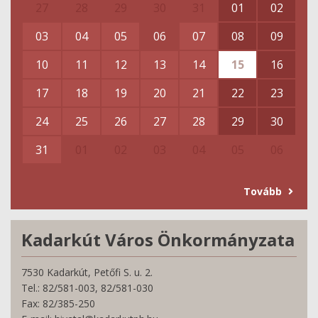
27
28
29
30
31
01
02
03
04
05
06
07
08
09
10
11
12
13
14
15
16
17
18
19
20
21
22
23
24
25
26
27
28
29
30
31
01
02
03
04
05
06
Tovább
Kadarkút Város Önkormányzata
7530 Kadarkút, Petőfi S. u. 2.
Tel.: 82/581-003, 82/581-030
Fax: 82/385-250