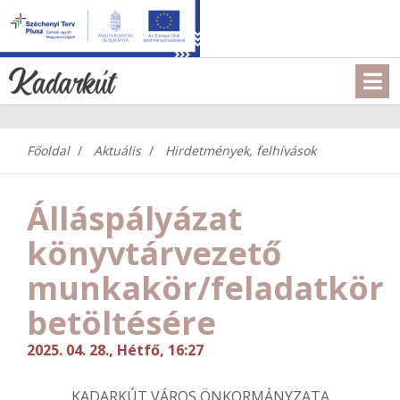
Főoldal
Aktuális
Hirdetmények, felhívások
Álláspályázat
könyvtárvezető
munkakör/feladatkör
betöltésére
2025. 04. 28., Hétfő, 16:27
KADARKÚT VÁROS ÖNKORMÁNYZATA