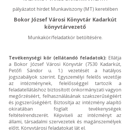
pályázatot hirdet Munkaviszony (MT) keretében
Bokor József Városi Könyvtár Kadarkút
könyvtárvezető
Munkakör/feladatkör betöltésére.
Tevékenységi kör (ellátandó feladatok):
Ellátja
a Bokor József Városi Könyvtár (7530 Kadarkút,
Petőfi Sándor u. 1.) vezetését a hatályos
jogszabályok szerint. Egyszemélyi felelős vezetője
az intézménynek, felelősséggel tartozik a
feladatellátáshoz biztosított önkormányzati vagyon
megőrzéséért, felhasználásának szakszerűségéért
és jogszerűségéért. Biztosítja az intézmény alapító
okiratában foglalt tevékenységek
feltételrendszerét. Képviseli az intézményt az
állami, társadalmi szervezetek és magánszemélyek
előtt. Könyvtárosi feladatokat lát el.