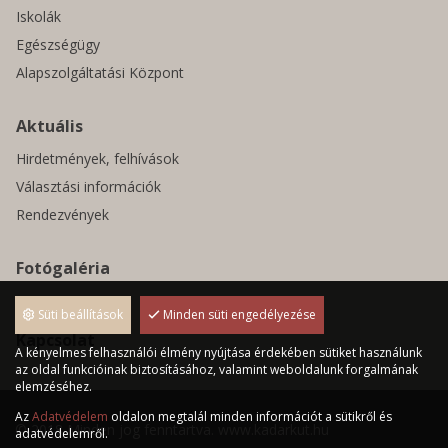
Iskolák
Egészségügy
Alapszolgáltatási Központ
Aktuális
Hirdetmények, felhívások
Választási információk
Rendezvények
Fotógaléria
Pályázatok
Süti beállítások
Minden süti engedélyezése
Kapcsolat
A kényelmes felhasználói élmény nyújtása érdekében sütiket használunk
az oldal funkcióinak biztosításához, valamint weboldalunk forgalmának
elemzéséhez.
Az
Adatvédelem
oldalon megtalál minden információt a sütikről és
© 2018 Minden jog fenntartva. www.kadarkut.hu
adatvédelemről.