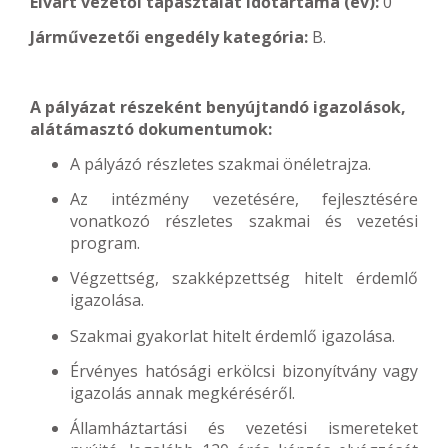
Elvárt vezetői tapasztalat időtartama (év):
0
Járművezetői engedély kategória:
B.
A pályázat részeként benyújtandó igazolások,
alátámasztó dokumentumok:
A pályázó részletes szakmai önéletrajza.
Az intézmény vezetésére, fejlesztésére
vonatkozó részletes szakmai és vezetési
program.
Végzettség, szakképzettség hitelt érdemlő
igazolása.
Szakmai gyakorlat hitelt érdemlő igazolása.
Érvényes hatósági erkölcsi bizonyítvány vagy
igazolás annak megkéréséről.
Államháztartási és vezetési ismereteket