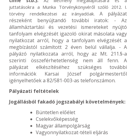
címe stb.):
Az illetmény megállapítására és a
juttatásokra a Munka Törvénykönyvéről szóló 2012. I.
A pályázat
törvény rendelkezései az irányadóak.
részeként benyújtandó további iratok: - Az
államháztartási és vezetési ismereteket nyújtó
tanfolyam elvégzését igazoló okirat másolata vagy
nyilatkozat arról, hogy a tanfolyam elvégzését a
megbízástól számított 2 éven belül vállalja. - A
pályázó nyilatkozata arról, hogy az Mt. 211.§-a
szerinti összeférhetetlenség nem áll fenn. A
pályázat elkészítéséhez szükséges további
információk Karsai József polgármestertől
igényelhetőek a 82/581-003-as telefonszámon.
Pályázati feltételek
Jogállásból fakadó jogszabályi követelmények:
Büntetlen előélet
Cselekvőképesség
Magyar állampolgárság
Vagyonnyilatkozat-tételi eljárás