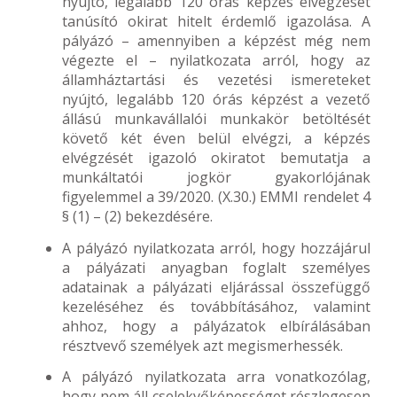
nyújtó, legalább 120 órás képzés elvégzését
tanúsító okirat hitelt érdemlő igazolása. A
pályázó – amennyiben a képzést még nem
végezte el – nyilatkozata arról, hogy az
államháztartási és vezetési ismereteket
nyújtó, legalább 120 órás képzést a vezető
állású munkavállalói munkakör betöltését
követő két éven belül elvégzi, a képzés
elvégzését igazoló okiratot bemutatja a
munkáltatói jogkör gyakorlójának
figyelemmel a 39/2020. (X.30.) EMMI rendelet 4
§ (1) – (2) bekezdésére.
A pályázó nyilatkozata arról, hogy hozzájárul
a pályázati anyagban foglalt személyes
adatainak a pályázati eljárással összefüggő
kezeléséhez és továbbításához, valamint
ahhoz, hogy a pályázatok elbírálásában
résztvevő személyek azt megismerhessék.
A pályázó nyilatkozata arra vonatkozólag,
hogy nem áll cselekvőképességet részlegesen